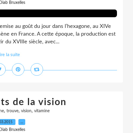
Diab Bruxelles
 remise au goût du jour dans l’hexagone, au XIVe
mène en France. A cette époque, la production est
r du XVIIIe siècle, avec...
ire la suite
ts de la vision
,
,
,
ine
trouve
vision
vitamine
03.2015
…
Diab Bruxelles