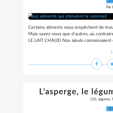
30.
Par 
Certains aliments nous empêchent de trouve
Mais savez-vous que d’autres, au contraire
LE LAIT CHAUD Nos aïeuls connaissaient dé
L
L’asperge, le lég
,
,
110
legume
28.