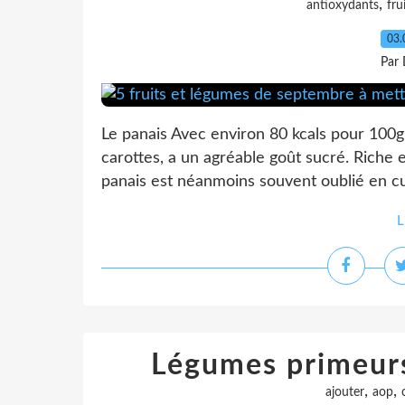
,
antioxydants
fru
03.
Par 
Le panais Avec environ 80 kcals pour 100g,
carottes, a un agréable goût sucré. Riche 
panais est néanmoins souvent oublié en cuisi
L
Légumes primeurs
,
,
ajouter
aop