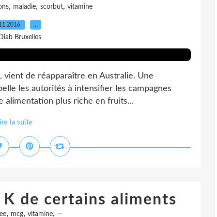
,
,
,
ons
maladie
scorbut
vitamine
11.2016
…
Diab Bruxelles
 vient de réapparaître en Australie. Une
pelle les autorités à intensifier les campagnes
 alimentation plus riche en fruits...
ire la suite
 K de certains aliments
,
,
,
ree
mcg
vitamine
—