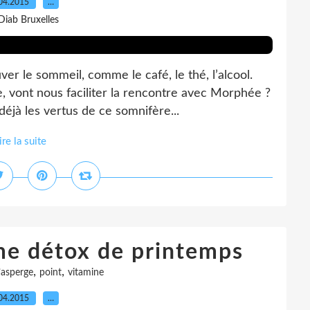
04.2015
…
Diab Bruxelles
r le sommeil, comme le café, le thé, l’alcool.
, vont nous faciliter la rencontre avec Morphée ?
jà les vertus de ce somnifère...
ire la suite
ume détox de printemps
,
,
l’asperge
point
vitamine
04.2015
…