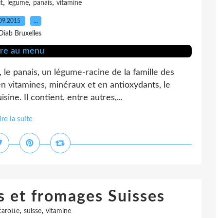
,
,
,
it
legume
panais
vitamine
09.2015
…
Diab Bruxelles
 le panais, un légume-racine de la famille des
en vitamines, minéraux et en antioxydants, le
ne. Il contient, entre autres,...
ire la suite
 et fromages Suisses
,
,
carotte
suisse
vitamine