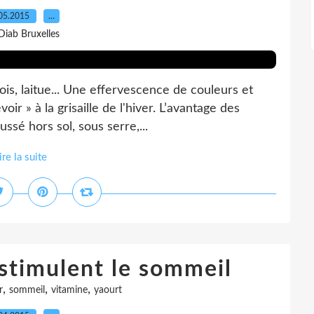
05.2015
…
Diab Bruxelles
pois, laitue... Une effervescence de couleurs et
ir » à la grisaille de l'hiver. L’avantage des
ussé hors sol, sous serre,...
ire la suite
 stimulent le sommeil
,
,
,
r
sommeil
vitamine
yaourt