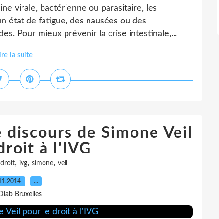
ine virale, bactérienne ou parasitaire, les
un état de fatigue, des nausées ou des
es. Pour mieux prévenir la crise intestinale,...
ire la suite
le discours de Simone Veil
droit à l'IVG
,
,
,
,
droit
ivg
simone
veil
11.2014
…
Diab Bruxelles