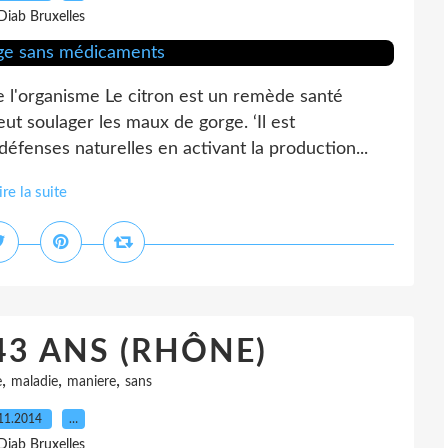
Diab Bruxelles
e l'organisme Le citron est un remède santé
eut soulager les maux de gorge. ‘Il est
 défenses naturelles en activant la production...
ire la suite
43 ANS (RHÔNE)
,
,
,
e
maladie
maniere
sans
11.2014
…
Diab Bruxelles