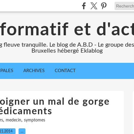
formatif et d'ac
ng fleuve tranquille. Le blog de A.B.D - Le groupe d
Bruxelles hébergé Eklablog
IPALES
ARCHIVES
CONTACT
soigner un mal de gorge
édicaments
,
,
rs
medecin
symptomes
11.2014
…