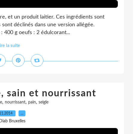
ire, et un produit laitier. Ces ingrédients sont
s sont déclinés dans une version allégée.
: 400 g oeufs : 2 édulcorant...
ire la suite
, sain et nourrissant
,
,
,
ce
nourrissant
pain
seigle
11.2014
…
Diab Bruxelles