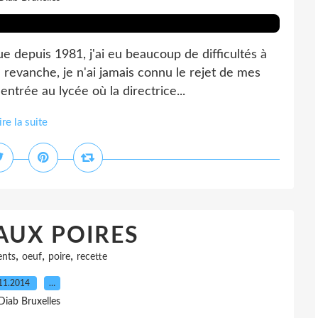
ue depuis 1981, j'ai eu beaucoup de difficultés à
 revanche, je n'ai jamais connu le rejet de mes
ntrée au lycée où la directrice...
ire la suite
AUX POIRES
,
,
,
ents
oeuf
poire
recette
11.2014
…
Diab Bruxelles