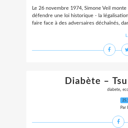
Le 26 novembre 1974, Simone Veil monte à
défendre une loi historique - la légalisation
faire face à des adversaires déchaînés, dans
L
Diabète – Ts
,
diabete
ec
25.
Par 