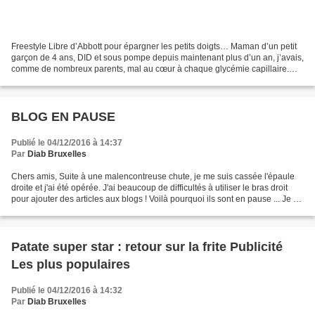
Freestyle Libre d’Abbott pour épargner les petits doigts… Maman d’un petit
garçon de 4 ans, DID et sous pompe depuis maintenant plus d’un an, j’avais,
comme de nombreux parents, mal au cœur à chaque glycémie capillaire.
Difficile de voir les petits doigts...
BLOG EN PAUSE
Publié le 04/12/2016 à 14:37
Par
Diab Bruxelles
Chers amis, Suite à une malencontreuse chute, je me suis cassée l'épaule
droite et j'ai été opérée. J'ai beaucoup de difficultés à utiliser le bras droit
pour ajouter des articles aux blogs ! Voilà pourquoi ils sont en pause ... Je ne
vous oublie pas....
Patate super star : retour sur la frite Publicité
Les plus populaires
Publié le 04/12/2016 à 14:32
Par
Diab Bruxelles