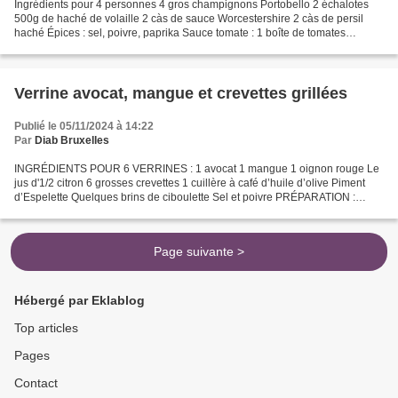
Ingrédients pour 4 personnes 4 gros champignons Portobello 2 échalotes
500g de haché de volaille 2 càs de sauce Worcestershire 2 càs de persil
haché Épices : sel, poivre, paprika Sauce tomate : 1 boîte de tomates
concassées (400g) 2 càs d’huile d’olive...
Verrine avocat, mangue et crevettes grillées
Publié le 05/11/2024 à 14:22
Par
Diab Bruxelles
INGRÉDIENTS POUR 6 VERRINES : 1 avocat 1 mangue 1 oignon rouge Le
jus d'1/2 citron 6 grosses crevettes 1 cuillère à café d’huile d’olive Piment
d’Espelette Quelques brins de ciboulette Sel et poivre PRÉPARATION :
Couper la mangue et l’avocat en petits...
Page suivante >
Hébergé par Eklablog
Top articles
Pages
Contact