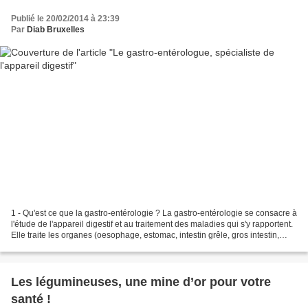
Publié le 20/02/2014 à 23:39
Par
Diab Bruxelles
1 - Qu'est ce que la gastro-entérologie ? La gastro-entérologie se consacre à
l'étude de l'appareil digestif et au traitement des maladies qui s'y rapportent.
Elle traite les organes (oesophage, estomac, intestin grêle, gros intestin,
rectum, anus) ainsi...
Les légumineuses, une mine d’or pour votre
santé !