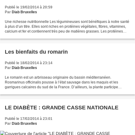
Publié le 19/02/2014 à 20:59
Par
Diab Bruxelles
Une richesse nutritionnelle Les légumineuses sont bénéfiques à notre santé
à plus d’un titre. Elles sont riches en protéines végétales, fibres, vitamines,
calcium et fer et contiennent très peu de matières grasses. Les protéines
ainsi que les fibres présentes...
Les bienfaits du romarin
Publié le 18/02/2014 à 23:14
Par
Diab Bruxelles
Le romarin est un arbrisseau originaire du bassin méditerranéen.
Rosmarinus officinalis pousse à l’état sauvage dans les maquis et les
garrigues calcaires du sud de la France. D’ailleurs, la plante participe
grandement à l’identité culinaire de la méditerranée....
LE DIABÈTE : GRANDE CASSE NATIONALE
Publié le 17/02/2014 à 23:01
Par
Diab Bruxelles