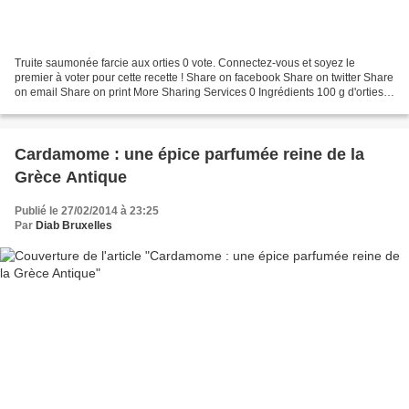
Truite saumonée farcie aux orties 0 vote. Connectez-vous et soyez le
premier à voter pour cette recette ! Share on facebook Share on twitter Share
on email Share on print More Sharing Services 0 Ingrédients 100 g d'orties
100 g de plantain 3 à 4 feuilles...
Cardamome : une épice parfumée reine de la
Grèce Antique
Publié le 27/02/2014 à 23:25
Par
Diab Bruxelles