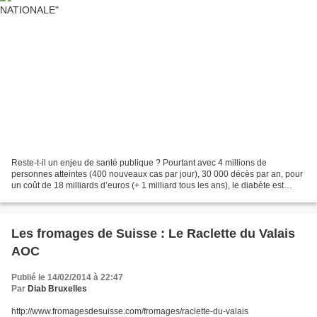
Reste-t-il un enjeu de santé publique ? Pourtant avec 4 millions de
personnes atteintes (400 nouveaux cas par jour), 30 000 décès par an, pour
un coût de 18 milliards d’euros (+ 1 milliard tous les ans), le diabète est
considéré, même par l’Organisation...
Les fromages de Suisse : Le Raclette du Valais
AOC
Publié le 14/02/2014 à 22:47
Par
Diab Bruxelles
http://www.fromagesdesuisse.com/fromages/raclette-du-valais