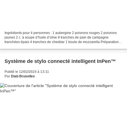
Ingrédients pour 4 personnes : 1 aubergine 2 poivrons rouges 2 poivrons
jaunes 2 c. à soupe d’huile d’olive 8 tranches de pain de campagne
tranchées épais 4 tranches de cheddar 1 boule de mozzarella Préparation :
Découper l’aubergine en rondelles, les...
Système de stylo connecté intelligent InPen™
Publié le 12/02/2024 à 13:11
Par
Diab Bruxelles