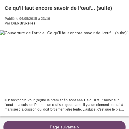
Ce qu'il faut encore savoir de l’œuf... (suite)
Publié le 06/05/2015 à 23:16
Par
Diab Bruxelles
© iStockphoto Pour (re)lire le premier épisode >>> Ce qu'il faut savoir sur
l'oeuf... La cuisson Pour qu'un œuf soit gourmand, il y a un élément central à
maîtriser : la cuisson qui doit forcément être lente. L'astuce, c'est que le blanc
et le jaune ne...
Page suivante >