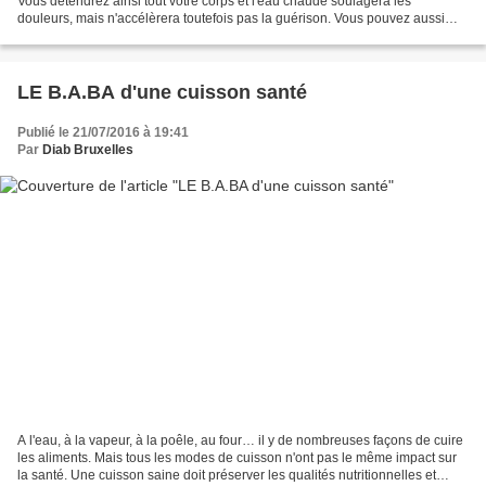
Vous détendrez ainsi tout votre corps et l'eau chaude soulagera les
douleurs, mais n'accélèrera toutefois pas la guérison. Vous pouvez aussi
inhaler de la vapeur d'eau chaude. N'ajoutez...
LE B.A.BA d'une cuisson santé
Publié le 21/07/2016 à 19:41
Par
Diab Bruxelles
A l'eau, à la vapeur, à la poêle, au four… il y de nombreuses façons de cuire
les aliments. Mais tous les modes de cuisson n'ont pas le même impact sur
la santé. Une cuisson saine doit préserver les qualités nutritionnelles et