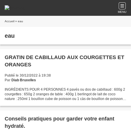
MENU
Accueil
» eau
eau
GRATIN DE CABILLAUD AUX COURGETTES ET
ORANGES
Publié le 30/12/2022 à 19:38
Par
Diab Bruxelles
INGRÉDIENTS POUR 4 PERSONNES 4 pavés ou dos de cabillaud : 600g 2
courgettes : 650g 2 oranges de table : 400g 1 berlingot de lait de coco
nature : 250ml 1 bouillon cube de poisson ou 1 càs de bouillon de poisson
déshydraté 1 càc de pâte de curry Poivre,...
Conseils pratiques pour garder votre enfant
hydraté.