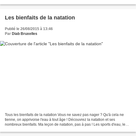
gustatives des aliments....
Les bienfaits de la natation
Publié le 26/08/2015 à 13:46
Par
Diab Bruxelles
Tous les bienfaits de la natation Vous ne savez pas nager ? Qu'à cela ne
tienne, on apprivoise l'eau à tout âge ! Découvrez la natation et ses
nombreux bienfaits. Ma leçon de natation, pas à pas ! Les sports d'eau, le
bien être à gogo L'aquagym : muscu...