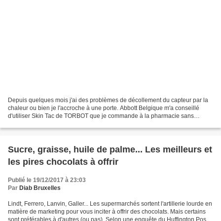
Depuis quelques mois j'ai des problèmes de décollement du capteur par la
chaleur ou bien je l'accroche à une porte. Abbott Belgique m'a conseillé
d'utiliser Skin Tac de TORBOT que je commande à la pharmacie sans
ordonnance ou sur Amazon La lingette Skin...
Sucre, graisse, huile de palme... Les meilleurs et
les pires chocolats à offrir
Publié le 19/12/2017 à 23:03
Par
Diab Bruxelles
Lindt, Ferrero, Lanvin, Galler... Les supermarchés sortent l'artillerie lourde en
matière de marketing pour vous inciter à offrir des chocolats. Mais certains
sont préférables à d'autres (ou pas). Selon une enquête du Huffington Post