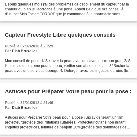
Depuis quelques mois j'ai des problèmes de décollement du capteur par la
chaleur ou bien je l'accroche à une porte. Abbott Belgique m'a conseillé
d'utiliser Skin Tac de TORBOT que je commande à la pharmacie sans
ordonnance ou sur Amazon La lingette Skin...
Capteur Freestyle Libre quelques conseils
Publié le 07/07/2018 à 23:29
Par
Diab Bruxelles
Mon conseil de pose: 1/ Se laver la peau avec un savon doux non gras. 2/ Si
l'on utilise une crème pour la peau, vérifier son absence totale. 3/ Sécher la
peau avec une serviette éponge. 4/ Déterger avec les lingettes fournies (les
deux, en deux fois)....
Astuces pour Préparer Votre peau pour la pose :
Publié le 31/01/2018 à 21:46
Par
Diab Bruxelles
Astuces pour Préparer Votre peau pour la pose : Spray générant un film
protecteur(protège des irritations cutanées) Protecteur cutané non irritant,
lingettes protectrices, teinture de benjoin 10%(protège des dommages de
l'adhésif et des frottements de...