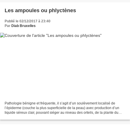
Les ampoules ou phlyctènes
Publié le 02/12/2017 à 23:40
Par
Diab Bruxelles
Pathologie bénigne et fréquente, il s’agit d’un soulèvement localisé de
l’épiderme (couche la plus superficielle de la peau) avec production d’un
liquide séreux clair, pouvant siéger au niveau des orteils, de la plante du
pied, du talon,… Secondaire à...