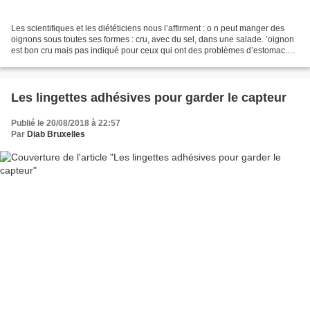
Les scientifiques et les diététiciens nous l’affirment : o n peut manger des
oignons sous toutes ses formes : cru, avec du sel, dans une salade. ’oignon
est bon cru mais pas indiqué pour ceux qui ont des problèmes d’estomac.
Cuisiné, c’est un stimulant...
Les lingettes adhésives pour garder le capteur
Publié le 20/08/2018 à 22:57
Par
Diab Bruxelles