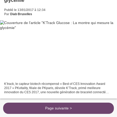
glycémie
Publié le 13/01/2017 à 12:34
Par
Diab Bruxelles
K’track, le capteur biotech récompensé « Best of CES Innovation Award
2017 » PKvitality, filiale de PKparis, dévoile K’Track, primé meilleure
innovation du CES 2017, une nouvelle génération de bracelet connecté
pour gérer le taux de glycémie et autres...
Page suivante >