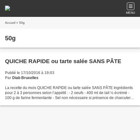
MENU
Accueil
» 50g
50g
QUICHE RAPIDE ou tarte salée SANS PÂTE
Publié le 17/10/2016 à 19:03
Par
Diab Bruxelles
La recette du mois QUICHE RAPIDE ou tarte salée SANS PÂTE Ingrédients
pour 2 à 3 personnes selon l’appétit : - 2 oeufs - 400 ml de lait ½ écrémé -
100 g de farine fermentante - Sel non nécessaire si présence de charcuterie
fumée ou anchois… déjà très...