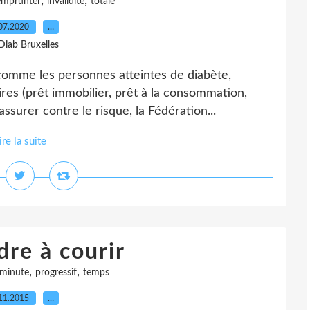
,
,
emprunter
invalidite
totale
07.2020
…
Diab Bruxelles
omme les personnes atteintes de diabète,
res (prêt immobilier, prêt à la consommation,
assurer contre le risque, la Fédération...
ire la suite
re à courir
,
,
minute
progressif
temps
11.2015
…