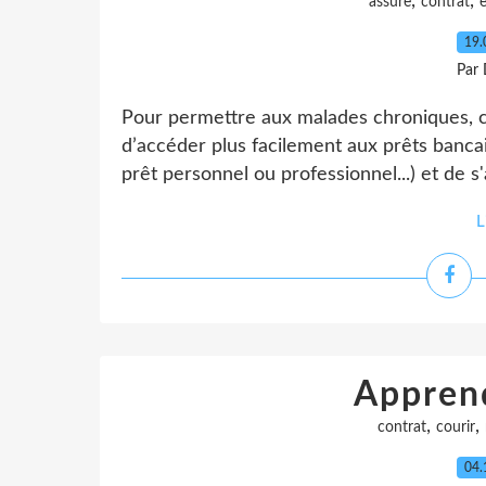
,
,
assure
contrat
19.
Par 
Pour permettre aux malades chroniques, c
d’accéder plus facilement aux prêts bancai
prêt personnel ou professionnel...) et de s'
L
Apprend
,
,
contrat
courir
04.