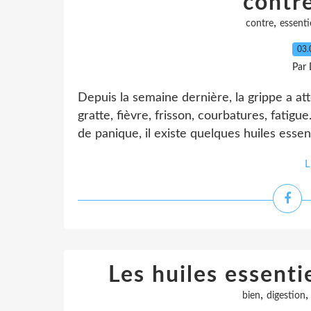
contre
,
contre
essenti
03.
Par 
Depuis la semaine dernière, la grippe a at
gratte, fièvre, frisson, courbatures, fatig
de panique, il existe quelques huiles essent
L
Les huiles essenti
,
bien
digestion