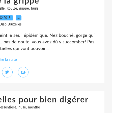
 la grippe
,
,
,
elle
goutte
grippe
huile
02.2015
…
Diab Bruxelles
teint le seuil épidémique. Nez bouché, gorge qui
ue... pas de doute, vous avez dû y succomber! Pas
ielles qui vont pouvoir...
ire la suite
elles pour bien digérer
,
,
,
essentielle
huile
menthe