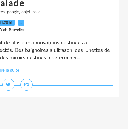
alade
,
,
,
tes
google
objet
salle
11.2016
…
Diab Bruxelles
at de plusieurs innovations destinées à
ectés. Des baignoires à ultrason, des lunettes de
 des miroirs destinés à déterminer...
ire la suite