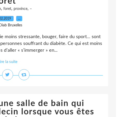
orêt"
,
,
,
n
foret
province
–
02.2019
…
Diab Bruxelles
ie moins stressante, bouger, faire du sport… sont
personnes souffrant du diabète. Ce qui est moins
 d’aller « s’immerger » en...
ire la suite
ne salle de bain qui
ecin lorsque vous êtes