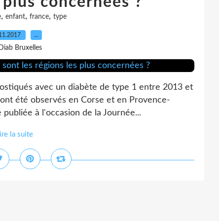
s plus concernées ?
,
,
,
e
enfant
france
type
11.2017
…
Diab Bruxelles
nostiqués avec un diabète de type 1 entre 2013 et
s ont été observés en Corse et en Provence-
publiée à l'occasion de la Journée...
ire la suite