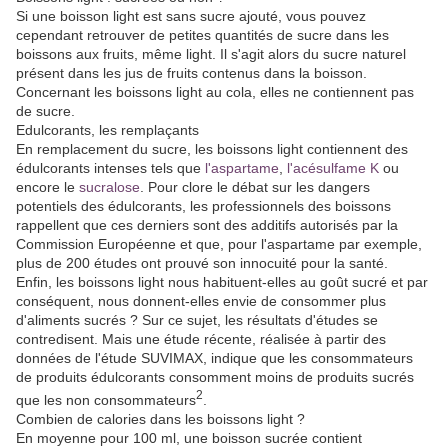
Si une boisson light est sans sucre ajouté, vous pouvez
cependant retrouver de petites quantités de sucre dans les
boissons aux fruits, même light. Il s'agit alors du sucre naturel
présent dans les jus de fruits contenus dans la boisson.
Concernant les boissons light au cola, elles ne contiennent pas
de sucre.
Edulcorants, les remplaçants
En remplacement du sucre, les boissons light contiennent des
édulcorants intenses tels que
l'aspartame
,
l'acésulfame K
ou
encore le
sucralose
. Pour clore le débat sur les dangers
potentiels des édulcorants, les professionnels des boissons
rappellent que ces derniers sont des additifs autorisés par la
Commission Européenne et que, pour l'aspartame par exemple,
plus de 200 études ont prouvé son innocuité pour la santé.
Enfin, les boissons light nous habituent-elles au goût sucré et par
conséquent, nous donnent-elles envie de consommer plus
d'aliments sucrés ? Sur ce sujet, les résultats d'études se
contredisent. Mais une étude récente, réalisée à partir des
données de l'étude SUVIMAX, indique que les consommateurs
de produits édulcorants consomment moins de produits sucrés
2
que les non consommateurs
.
Combien de calories dans les boissons light ?
En moyenne pour 100 ml, une boisson sucrée contient