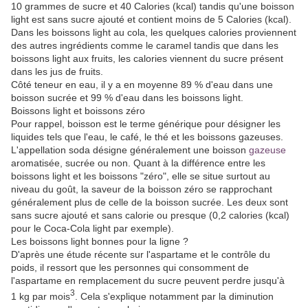
10 grammes de sucre et 40 Calories (kcal) tandis qu'une boisson
light est sans sucre ajouté et contient moins de 5 Calories (kcal).
Dans les boissons light au cola, les quelques calories proviennent
des autres ingrédients comme le caramel tandis que dans les
boissons light aux fruits, les calories viennent du sucre présent
dans les jus de fruits.
Côté teneur en eau, il y a en moyenne 89 % d'eau dans une
boisson sucrée et 99 % d'eau dans les boissons light.
Boissons light et boissons zéro
Pour rappel, boisson est le terme générique pour désigner les
liquides tels que l'eau, le café, le thé et les boissons gazeuses.
L'appellation soda désigne généralement une boisson
gazeuse
aromatisée, sucrée ou non. Quant à la différence entre les
boissons light et les boissons "zéro", elle se situe surtout au
niveau du goût, la saveur de la boisson zéro se rapprochant
généralement plus de celle de la boisson sucrée. Les deux sont
sans sucre ajouté et sans calorie ou presque (0,2 calories (kcal)
pour le Coca-Cola light par exemple).
Les boissons light bonnes pour la ligne ?
D'après une étude récente sur l'aspartame et le contrôle du
poids, il ressort que les personnes qui consomment de
l'aspartame en remplacement du sucre peuvent perdre jusqu'à
3
1 kg par mois
. Cela s'explique notamment par la diminution