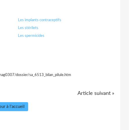
Les implants contraceptifs
Les stérilets
Les spermicides
ag0307/dossier/sa_6513_bilan_pilule.htm
Article suivant »
ur à l'accueil