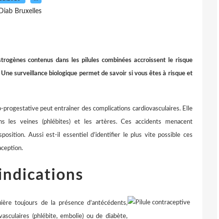
Diab Bruxelles
strogènes contenus dans les pilules combinées accroissent le risque
Une surveillance biologique permet de savoir si vous êtes à risque et
ro-progestative peut entraîner des complications cardiovasculaires. Elle
s les veines (phlébites) et les artères. Ces accidents menacent
sition. Aussi est-il essentiel d’identifier le plus vite possible ces
aception.
-indications
ière toujours de la présence d’antécédents,
vasculaires (phlébite, embolie) ou de diabète,