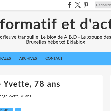
formatif et d'ac
ng fleuve tranquille. Le blog de A.B.D - Le groupe d
Bruxelles hébergé Eklablog
IPALES
ARCHIVES
CONTACT
 Yvette, 78 ans
age Yvette, 78 ans
11.2013
…