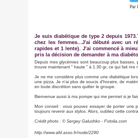
Par 
Je suis diabétique de type 2 depuis 1973
chez les femmes...J'ai débuté avec un r
rapides et 1 lente). J'ai commencé à mieu
pris la décision de demander à ma diabéto
Depuis mes glycémies sont beaucoup plus basses, po
trouve maintenant " haute " à 1.30 gr, ce qui fait rir
Je ne me considère plus comme une diabétique lors
une pizza. Je n'ai plus de soucis d'horaire, de maté
en toute discrétion sans quitter le groupe.
Bienvenue aussi à ma pompe qui me permet si je fais u
Mon conseil : vous pouvez essayer de porter une p
toujours revenir aux stylos. Alors, oubliez cette contra
Crédit photo : © Sergey Galushko - Fotolia.com
http://www.afd.asso.fr/node/2290