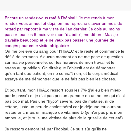
Encore un rendez-vous raté à l’hôpital ! Je me rends à mon
rendez-vous annuel et déjà, on me reproche d'avoir un mois de
retard par rapport à ma visite de l'an dernier. Je dois au moins
passer tous les 6 mois voir mon "diabéto", me dit-on...Mais je
travaille beaucoup et je ne veux pas passer une journée de
congés pour cette visite obligatoire.
On me prélève du sang pour l'HbA1C et le reste et commence le
défilé de sermons. A aucun moment on ne me pose de question
sur ma vie personnelle, sur les horaires de mon travail et le
stress au quotidien. On dirait que l'objectif est de démontrer
qu'en tant que patient, on ne connaît rien, et le corps médical
essaye de me démontrer que je ne fais pas bien les choses.
Et pourtant, mon HbA1c ressort sous les 7% (j'ai eu bien mieux
par le passé) et je n'ai pas pris un gramme en un an, ce qui n'est
pas trop mal. Pas une "hypo" sévère, pas de malaise, ni de
cétone, juste un peu de cholesthérol car je déjeune toujours au
restaurant, mais un manque de vitamine D (je n'ai pas pris mon
ampoule, et je suis une victime de plus de la grisaille de cet été).
Je ressors démoralisé par l'hopital. Je suis sûr qu'ils ne