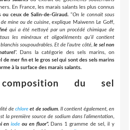
ers. En France, les marais salants les plus connus
 ou ceux de Salin-de-Giraud.
"
On le connait sous
e, de mine ou de cuisine
, explique Maiwenn Le Goff,
ffiné
qui a été nettoyé par un procédé chimique de
ous les minéraux et oligoéléments qu'il contient
x blanchis soupoudrables. Et de l'autre côté,
le sel non
naturel
".
Dans la catégorie des sels marins, on
el de mer fin et le gros sel qui sont des sels marins
 forme à la surface des marais salants.
composition du sel
alité de
chlore
et de sodium
. Il contient également, en
'est la première source de sodium dans l'alimentation
,
hi en
iode
ou en fluor".
Dans 1 gramme de sel, il y