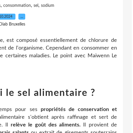
,
,
,
s
consommation
sel
sodium
10.2024
…
Diab Bruxelles
ine, est composé essentiellement de chlorure de
ment de l'organisme. Cependant en consommer en
e certaines maladies. Le point avec Maiwenn Le
i le sel alimentaire ?
temps pour ses
propriétés de conservation et
alimentaire s'obtient après raffinage et sert de
e. Il
relève le goût des aliments.
Il provient de
rais salants
ou extrait de gisements souterrains