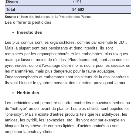
Divers
7 911
Total
94 692
Source :
Union des Industries de la Protection des Plantes
Les différents pesticides
Insecticides
Les plus connus sont les organochlorés, comme par exemple le DDT.
Mais la plupart sont très persistants et donc interdits. Ils sont
remplacés par les organophosphorés et les carbamates, plus toxiques
mais qui laissent moins de résidus. Plus récemment, sont apparus les
pyrethroïdes, qui ont l’avantage d’être moins nocifs pour les oiseaux ou
les mammifères, mais plus dangereux pour la faune aquatique.
Organophosphorés et carbamates sont inhibiteurs de la cholinestérase.
Ils vont bloquer le système nerveux des insectes, provoquant la mort.
Herbicides
Les herbicides vont permettre de lutter contre les mauvaises herbes ou
de "nettoyer" un sol avant de planter. Les plus utilisés sont appelés les
"phenoxy". Mais il existe d’autres produits tels que les aldéhydes, les
amides, les pyridil, les isoxazoles, etc.. Ils vont agir par exemple en
bloquant la synthèse de certains lipides, d’acides aminés ou vont
empêcher la photosynthèse.