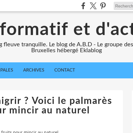
formatif et d'ac
ng fleuve tranquille. Le blog de A.B.D - Le groupe d
Bruxelles hébergé Eklablog
IPALES
ARCHIVES
CONTACT
igrir ? Voici le palmarès
ur mincir au naturel
8 fruits pour mincir au naturel