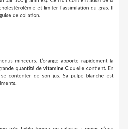
n par 100 grammes). Ce fruit contient aussi de la
holestérolémie et limiter l’assimilation du gras. Il
uise de collation.
enus minceurs. L’orange apporte rapidement la
grande quantité de
vitamine C
qu’elle contient. En
se contenter de son jus. Sa pulpe blanche est
riments.
une très faible teneur en calories : moins d’une