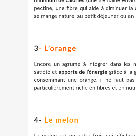
minimum de calories
(une trentaine enviro
pectine, une fibre qui aide à diminuer la c
se mange nature, au petit déjeuner ou en g
3
- L’orange
Encore un agrume à intégrer dans les m
satiété et
apporte de l’énergie
grâce à la 
consommant une orange, il ne faut pas 
particulièrement riche en fibres et en nut
4-
Le melon
Le melon est un autre fruit qui affiche 