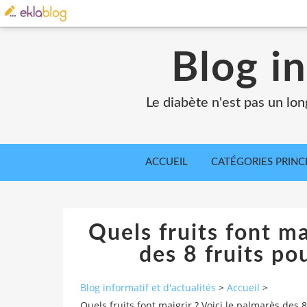
Blog in
Le diabète n'est pas un lo
ACCUEIL
CATÉGORIES PRINC
Quels fruits font ma
des 8 fruits po
Blog informatif et d'actualités
>
Accueil
>
Quels fruits font maigrir ? Voici le palmarès des 