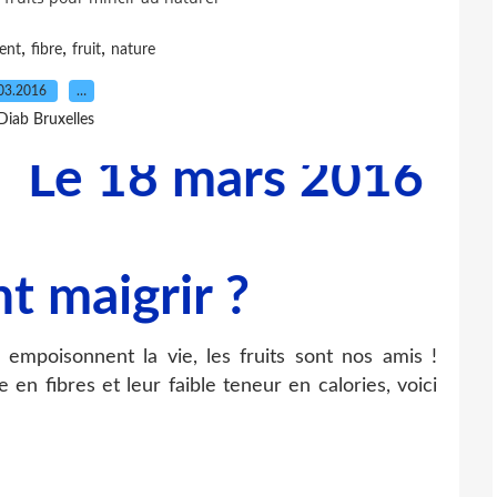
,
,
,
ent
fibre
fruit
nature
03.2016
…
Diab Bruxelles
e 18 mars 2016 à 13H
 empoisonnent la vie, les fruits sont nos amis !
 en fibres et leur faible teneur en calories, voici