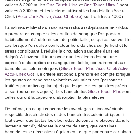
validés à 2200
m, les
One Touch Ultra
et
One Touch Ultra 2
sont
validés à 3000
m, et les lecteurs utilisant les bandelettes Accu-
Chek (
Accu-Chek Active
,
Accu-Chek Go
) sont validés à 4000
m.
Le volume minimal de sang nécessaire est également un critère
à prendre en compte si les gouttes de sang que l'on parvient
habituellement à obtenir sont de petite taille, ce qui est souvent le
cas lorsque l'on utilise son lecteur hors de chez soi (le froid et le
stress contribuant à réduire la circulation sanguine dans les
doigts). A l'inverse, il faut savoir que les électrodes ont une
capacité d'absorption du sang qui est faible, contrairement aux
bandelettes colorimétriques (
Gluco Touch Plus
,
Accu-Chek Active
,
Accu-Chek Go
). Ce critère est donc à prendre en compte lorsque
les gouttes de sang sont volontiers volumineuses (personnes
traitées par anticoagulants) et que le geste n'est pas très précis
et sûr (personnes âgées). Les bandelettes
Gluco Touch Plus
sont
celles qui ont la capacité d'absorption la plus élevée.
De même, en ce qui concerne les avantages et inconvénients
respectifs des électrodes et des bandelettes colorimétriques, il
faut savoir que toutes les électrodes doivent être placées dans le
lecteur avant d'y déposer la goutte de sang, que certaines
bandelettes le nécessitent également, et que par contre certaines