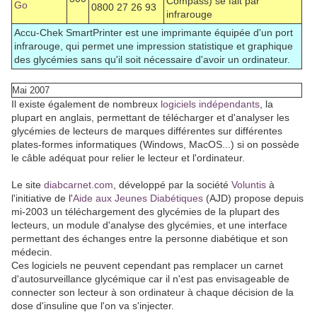
Compass) se fait par
Go
0800 27 26 93
infrarouge
Accu-Chek SmartPrinter est une imprimante équipée d'un port
infrarouge, qui permet une impression statistique et graphique
des glycémies sans qu'il soit nécessaire d'avoir un ordinateur.
Mai 2007
Il existe également de nombreux
logiciels indépendants
, la
plupart en anglais, permettant de télécharger et d'analyser les
glycémies de lecteurs de marques différentes sur différentes
plates-formes informatiques (Windows, MacOS...) si on possède
le câble adéquat pour relier le lecteur et l'ordinateur.
Le site
diabcarnet.com
, développé par la société
Voluntis
à
l'initiative de l'
Aide aux Jeunes Diabétiques
(AJD) propose depuis
mi-2003 un téléchargement des glycémies de la plupart des
lecteurs, un module d'analyse des glycémies, et une interface
permettant des échanges entre la personne diabétique et son
médecin.
Ces logiciels ne peuvent cependant pas remplacer un carnet
d'autosurveillance glycémique car il n'est pas envisageable de
connecter son lecteur à son ordinateur à chaque décision de la
dose d'insuline que l'on va s'injecter.