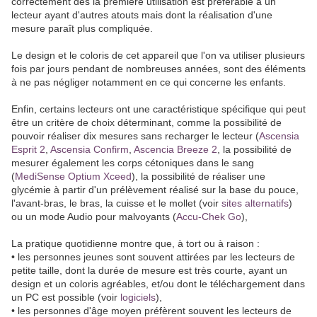
correctement dès la première utilisation est préférable à un
lecteur ayant d'autres atouts mais dont la réalisation d'une
mesure paraît plus compliquée.
Le design et le coloris de cet appareil que l'on va utiliser plusieurs
fois par jours pendant de nombreuses années, sont des éléments
à ne pas négliger notamment en ce qui concerne les enfants.
Enfin, certains lecteurs ont une caractéristique spécifique qui peut
être un critère de choix déterminant, comme la possibilité de
pouvoir réaliser dix mesures sans recharger le lecteur (
Ascensia
Esprit 2
,
Ascensia Confirm
,
Ascencia Breeze 2
, la possibilité de
mesurer également les corps cétoniques dans le sang
(
MediSense Optium Xceed
), la possibilité de réaliser une
glycémie à partir d'un prélèvement réalisé sur la base du pouce,
l'avant-bras, le bras, la cuisse et le mollet (voir
sites alternatifs
)
ou un mode Audio pour malvoyants (
Accu-Chek Go
),
La pratique quotidienne montre que, à tort ou à raison :
• les personnes jeunes sont souvent attirées par les lecteurs de
petite taille, dont la durée de mesure est très courte, ayant un
design et un coloris agréables, et/ou dont le téléchargement dans
un PC est possible (voir
logiciels
),
• les personnes d'âge moyen préfèrent souvent les lecteurs de