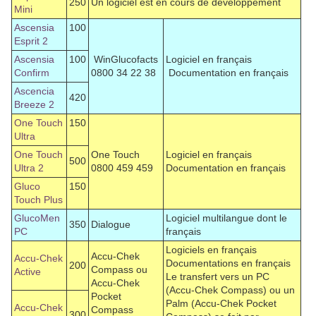
250
Un logiciel est en cours de développement
Mini
Ascensia
100
Esprit 2
Ascensia
100
WinGlucofacts
Logiciel en français
Confirm
0800 34 22 38
Documentation en français
Ascencia
420
Breeze 2
One Touch
150
Ultra
One Touch
One Touch
Logiciel en français
500
Ultra 2
0800 459 459
Documentation en français
Gluco
150
Touch Plus
GlucoMen
Logiciel multilangue dont le
350
Dialogue
PC
français
Logiciels en français
Accu-Chek
Accu-Chek
Documentations en français
200
Compass ou
Active
Le transfert vers un PC
Accu-Chek
(Accu-Chek Compass) ou un
Pocket
Palm (Accu-Chek Pocket
Accu-Chek
Compass
300