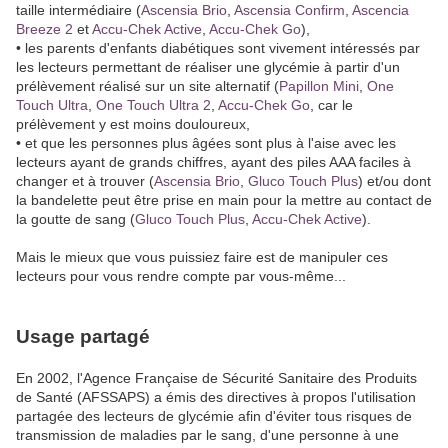
taille intermédiaire (
Ascensia Brio
,
Ascensia Confirm
,
Ascencia
Breeze 2
et
Accu-Chek Active
,
Accu-Chek Go
),
• les parents d'enfants diabétiques sont vivement intéressés par
les lecteurs permettant de réaliser une glycémie à partir d'un
prélèvement réalisé sur un site alternatif (
Papillon Mini
,
One
Touch Ultra
,
One Touch Ultra 2
,
Accu-Chek Go
, car le
prélèvement y est moins douloureux,
• et que les personnes plus âgées sont plus à l'aise avec les
lecteurs ayant de grands chiffres, ayant des piles AAA faciles à
changer et à trouver (
Ascensia Brio
,
Gluco Touch Plus
) et/ou dont
la bandelette peut être prise en main pour la mettre au contact de
la goutte de sang (
Gluco Touch Plus
,
Accu-Chek Active
).
Mais le mieux que vous puissiez faire est de manipuler ces
lecteurs pour vous rendre compte par vous-même...
Usage partagé
En 2002, l'Agence Française de Sécurité Sanitaire des Produits
de Santé (AFSSAPS) a émis des directives à propos l'utilisation
partagée des lecteurs de glycémie afin d'éviter tous risques de
transmission de maladies par le sang, d'une personne à une