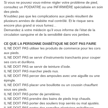
Si vous ne pouvez vous-même régler votre problème de pied,
consultez un PODIATRE ou une INFIRMIÈRE spécialisée en soin
des pieds.
N’oubliez pas que les complications aux pieds résultent de
plusieurs années de diabète mal contrôlé. Et le risque sera
encore plus grand si vous fumez...
Demandez à votre médecin qu’il vous informe de l’état de la
circulation sanguine et de la sensibilité dans vos jambes.
CE QUE LA PERSONNE DIABÉTIQUE NE DOIT PAS FAIRE
IL NE DOIT PAS utiliser les produits de commerce pour les cors
aux pieds.
IL NE DOIT PAS se servir d’instruments tranchants pour couper
ses cors et durillons.
IL NE DOIT PAS se servir de teinture d’iode.
IL NE DOIT PAS marcher pieds nus.
IL NE DOIT PAS percer des ampoules avec une aiguille ou une
épingle.
IL NE DOIT PAS placer une bouillotte ou un coussin chauffant
sous ses pieds.
IL NE DOIT PAS porter de jarretières.
IL NE DOIT PAS prendre des bains de pieds trop chauds.
IL NE DOIT PAS porter des souliers trop serrés ou mal ajustés.
IL NE DOIT PAS porter des semelles plantaires métalliques.