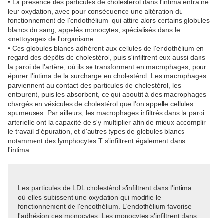
• La présence des particules de cholestérol dans l'intima entraîne
leur oxydation, avec pour conséquence une altération du
fonctionnement de l'endothélium, qui attire alors certains globules
blancs du sang, appelés monocytes, spécialisés dans le
«nettoyage» de l'organisme.
• Ces globules blancs adhérent aux cellules de l'endothélium en
regard des dépôts de cholestérol, puis s'infiltrent eux aussi dans
la paroi de l'artère, où ils se transforment en macrophages, pour
épurer l'intima de la surcharge en cholestérol. Les macrophages
parviennent au contact des particules de cholestérol, les
entourent, puis les absorbent, ce qui aboutit à des macrophages
chargés en vésicules de cholestérol que l'on appelle cellules
spumeuses. Par ailleurs, les macrophages infiltrés dans la paroi
artérielle ont la capacité de s'y multiplier afin de mieux accomplir
le travail d'épuration, et d'autres types de globules blancs
notamment des lymphocytes T s'infiltrent également dans
l'intima.
Les particules de LDL cholestérol s'infiltrent dans l'intima
où elles subissent une oxydation qui modifie le
fonctionnement de l'endothélium. L'endothélium favorise
l'adhésion des monocytes. Les monocytes s'infiltrent dans