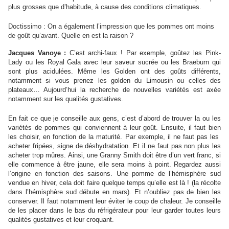
plus grosses que d’habitude, à cause des conditions climatiques.
Doctissimo : On a également l’impression que les pommes ont moins
de goût qu’avant. Quelle en est la raison ?
Jacques Vanoye :
C’est archi-faux ! Par exemple, goûtez les Pink-
Lady ou les Royal Gala avec leur saveur sucrée ou les Braeburn qui
sont plus acidulées. Même les Golden ont des goûts différents,
notamment si vous prenez les golden du Limousin ou celles des
plateaux… Aujourd’hui la recherche de nouvelles variétés est axée
notamment sur les qualités gustatives.
En fait ce que je conseille aux gens, c’est d’abord de trouver la ou les
variétés de pommes qui conviennent à leur goût. Ensuite, il faut bien
les choisir, en fonction de la maturité. Par exemple, il ne faut pas les
acheter fripées, signe de déshydratation. Et il ne faut pas non plus les
acheter trop mûres. Ainsi, une Granny Smith doit être d’un vert franc, si
elle commence à être jaune, elle sera moins à point. Regardez aussi
l’origine en fonction des saisons. Une pomme de l’hémisphère sud
vendue en hiver, cela doit faire quelque temps qu’elle est là ! (la récolte
dans l’hémisphère sud débute en mars). Et n’oubliez pas de bien les
conserver. Il faut notamment leur éviter le coup de chaleur. Je conseille
de les placer dans le bas du réfrigérateur pour leur garder toutes leurs
qualités gustatives et leur croquant.