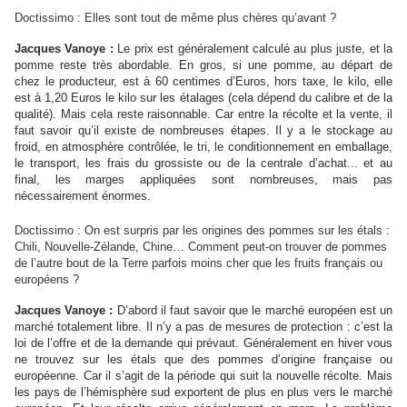
Doctissimo : Elles sont tout de même plus chères qu’avant ?
Jacques Vanoye :
Le prix est généralement calculé au plus juste, et la
pomme reste très abordable. En gros, si une pomme, au départ de
chez le producteur, est à 60 centimes d’Euros, hors taxe, le kilo, elle
est à 1,20 Euros le kilo sur les étalages (cela dépend du calibre et de la
qualité). Mais cela reste raisonnable. Car entre la récolte et la vente, il
faut savoir qu’il existe de nombreuses étapes. Il y a le stockage au
froid, en atmosphère contrôlée, le tri, le conditionnement en emballage,
le transport, les frais du grossiste ou de la centrale d’achat... et au
final, les marges appliquées sont nombreuses, mais pas
nécessairement énormes.
Doctissimo : On est surpris par les origines des pommes sur les étals :
Chili, Nouvelle-Zélande, Chine… Comment peut-on trouver de pommes
de l’autre bout de la Terre parfois moins cher que les fruits français ou
européens ?
Jacques Vanoye :
D’abord il faut savoir que le marché européen est un
marché totalement libre. Il n’y a pas de mesures de protection : c’est la
loi de l’offre et de la demande qui prévaut. Généralement en hiver vous
ne trouvez sur les étals que des pommes d’origine française ou
européenne. Car il s’agit de la période qui suit la nouvelle récolte. Mais
les pays de l’hémisphère sud exportent de plus en plus vers le marché