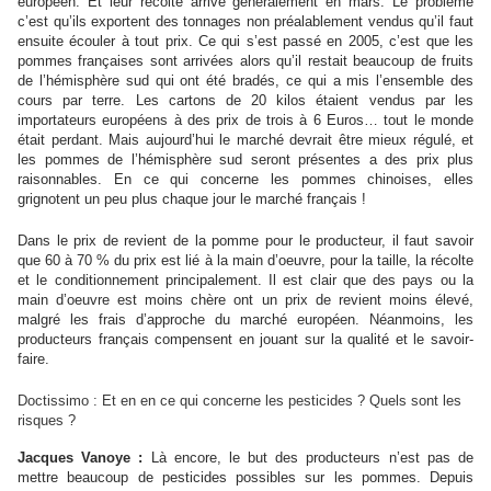
européen. Et leur récolte arrive généralement en mars. Le problème
c’est qu’ils exportent des tonnages non préalablement vendus qu’il faut
ensuite écouler à tout prix. Ce qui s’est passé en 2005, c’est que les
pommes françaises sont arrivées alors qu’il restait beaucoup de fruits
de l’hémisphère sud qui ont été bradés, ce qui a mis l’ensemble des
cours par terre. Les cartons de 20 kilos étaient vendus par les
importateurs européens à des prix de trois à 6 Euros… tout le monde
était perdant. Mais aujourd’hui le marché devrait être mieux régulé, et
les pommes de l’hémisphère sud seront présentes a des prix plus
raisonnables. En ce qui concerne les pommes chinoises, elles
grignotent un peu plus chaque jour le marché français !
Dans le prix de revient de la pomme pour le producteur, il faut savoir
que 60 à 70 % du prix est lié à la main d’oeuvre, pour la taille, la récolte
et le conditionnement principalement. Il est clair que des pays ou la
main d’oeuvre est moins chère ont un prix de revient moins élevé,
malgré les frais d’approche du marché européen. Néanmoins, les
producteurs français compensent en jouant sur la qualité et le savoir-
faire.
Doctissimo : Et en en ce qui concerne les pesticides ? Quels sont les
risques ?
Jacques Vanoye :
Là encore, le but des producteurs n’est pas de
mettre beaucoup de pesticides possibles sur les pommes. Depuis