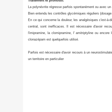
Traitement et pronostic
La polynévrite régresse parfois spontanément ou avec un t
Bien entendu les contrôles glycémiques réguliers (dosage
En ce qui concerne la douleur, les analgésiques c'est-à-
central, sont inefficaces. Il est nécessaire d'avoir re
l'imipramine, la clomipramine, l' amitriptyline ou encor
clonazépam est quelquefois utilisé.
Parfois est nécessaire d'avoir recours à un neurostimulat
un territoire en particulier