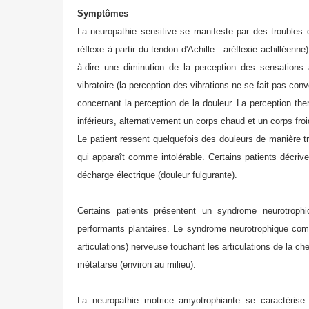
Symptômes
La neuropathie sensitive se manifeste par des troubles 
réflexe à partir du tendon d'Achille : aréflexie achilléen
à-dire une diminution de la perception des sensations 
vibratoire (la perception des vibrations ne se fait pas con
concernant la perception de la douleur. La perception th
inférieurs, alternativement un corps chaud et un corps froi
Le patient ressent quelquefois des douleurs de manière t
qui apparaît comme intolérable. Certains patients décri
décharge électrique (douleur fulgurante).
Certains patients présentent un syndrome neurotroph
performants plantaires. Le syndrome neurotrophique compo
articulations) nerveuse touchant les articulations de la ch
métatarse (environ au milieu).
La neuropathie motrice amyotrophiante se caractérise 