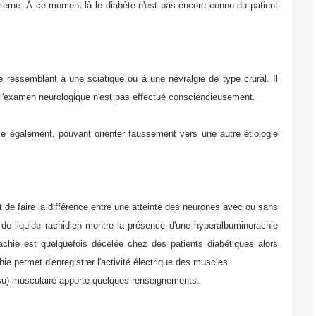
alterne. À ce moment-là le diabète n'est pas encore connu du patient
e ressemblant à une sciatique ou à une névralgie de type crural. Il
i l'examen neurologique n'est pas effectué consciencieusement.
se également, pouvant orienter faussement vers une autre étiologie
de faire la différence entre une atteinte des neurones avec ou sans
n de liquide rachidien montre la présence d'une hyperalbuminorachie
achie est quelquefois décelée chez des patients diabétiques alors
ie permet d'enregistrer l'activité électrique des muscles.
ssu) musculaire apporte quelques renseignements.