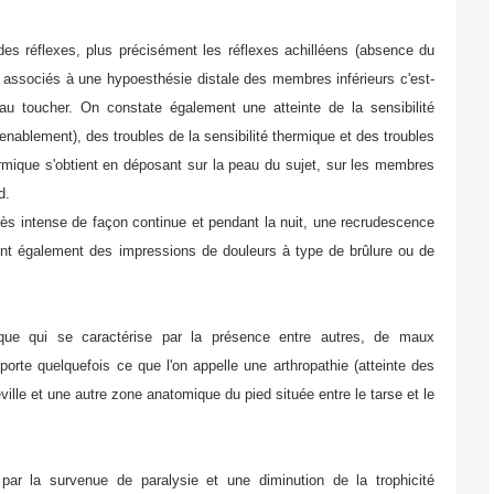
des réflexes, plus précisément les réflexes achilléens (absence du
ne) associés à une hypoesthésie distale des membres inférieurs c'est-
au toucher. On constate également une atteinte de la sensibilité
venablement), des troubles de la sensibilité thermique et des troubles
ermique s'obtient en déposant sur la peau du sujet, sur les membres
d.
rès intense de façon continue et pendant la nuit, une recrudescence
vent également des impressions de douleurs à type de brûlure ou de
ique qui se caractérise par la présence entre autres, de maux
rte quelquefois ce que l'on appelle une arthropathie (atteinte des
eville et une autre zone anatomique du pied située entre le tarse et le
par la survenue de paralysie et une diminution de la trophicité