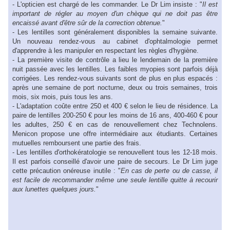
- L'opticien est chargé de les commander. Le Dr Lim insiste : "
Il est
important de régler au moyen d'un chèque qui ne doit pas être
encaissé avant d'être sûr de la correction obtenue.
"
- Les lentilles sont généralement disponibles la semaine suivante.
Un nouveau rendez-vous au cabinet d'ophtalmologie permet
d'apprendre à les manipuler en respectant les règles d'hygiène.
- La première visite de contrôle a lieu le lendemain de la première
nuit passée avec les lentilles. Les faibles myopies sont parfois déjà
corrigées. Les rendez-vous suivants sont de plus en plus espacés :
après une semaine de port nocturne, deux ou trois semaines, trois
mois, six mois, puis tous les ans.
- L'adaptation coûte entre 250 et 400 € selon le lieu de résidence. La
paire de lentilles 200-250 € pour les moins de 16 ans, 400-460 € pour
les adultes, 250 € en cas de renouvellement chez Technolens.
Menicon propose une offre intermédiaire aux étudiants. Certaines
mutuelles remboursent une partie des frais.
- Les lentilles d'orthokératologie se renouvellent tous les 12-18 mois.
Il est parfois conseillé d'avoir une paire de secours. Le Dr Lim juge
cette précaution onéreuse inutile : "
En cas de perte ou de casse, il
est facile de recommander même une seule lentille quitte à recourir
aux lunettes quelques jours.
"