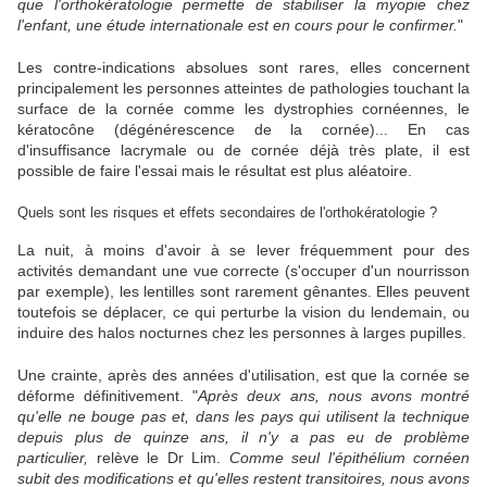
que l'orthokératologie permette de stabiliser la myopie chez
l'enfant, une étude internationale est en cours pour le confirmer.
"
Les contre-indications absolues sont rares, elles concernent
principalement les personnes atteintes de pathologies touchant la
surface de la cornée comme les dystrophies cornéennes, le
kératocône (dégénérescence de la cornée)... En cas
d'insuffisance lacrymale ou de cornée déjà très plate, il est
possible de faire l'essai mais le résultat est plus aléatoire.
Quels sont les risques et effets secondaires de l'orthokératologie ?
La nuit, à moins d'avoir à se lever fréquemment pour des
activités demandant une vue correcte (s'occuper d'un nourrisson
par exemple), les lentilles sont rarement gênantes. Elles peuvent
toutefois se déplacer, ce qui perturbe la vision du lendemain, ou
induire des halos nocturnes chez les personnes à larges pupilles.
Une crainte, après des années d'utilisation, est que la cornée se
déforme définitivement. "
Après deux ans, nous avons montré
qu'elle ne bouge pas et, dans les pays qui utilisent la technique
depuis plus de quinze ans, il n'y a pas eu de problème
particulier,
relève le Dr Lim.
Comme seul l'épithélium cornéen
subit des modifications et qu'elles restent transitoires, nous avons