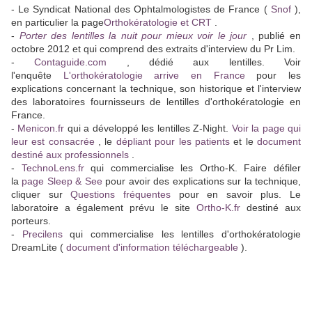
- Le Syndicat National des Ophtalmologistes de France (
Snof
),
en particulier la page
Orthokératologie et CRT
.
-
Porter des lentilles la nuit pour mieux voir le jour
, publié en
octobre 2012 et qui comprend des extraits d'interview du Pr Lim.
-
Contaguide.com
, dédié aux lentilles. Voir
l'enquête
L'orthokératologie arrive en France
pour les
explications concernant la technique, son historique et l'interview
des laboratoires fournisseurs de lentilles d'orthokératologie en
France.
-
Menicon.fr
qui a développé les lentilles Z-Night.
Voir la page qui
leur est consacrée
, le
dépliant pour les patients
et le
document
destiné aux professionnels
.
-
TechnoLens.fr
qui commercialise les Ortho-K. Faire défiler
la
page Sleep & See
pour avoir des explications sur la technique,
cliquer sur
Questions fréquentes
pour en savoir plus. Le
laboratoire a également prévu le site
Ortho-K.fr
destiné aux
porteurs.
-
Precilens
qui commercialise les lentilles d'orthokératologie
DreamLite (
document d'information téléchargeable
).