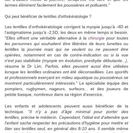
larmes éliminent facilement les poussières et polluants."
Qui peut bénéficier de lentilles d'orthokératologie ?
Les lentilles d'orthokératologie corrigent la myopie jusqu'à -4D et
l'astigmatisme jusqu'à -2,5D, les deux en même temps si besoin.
"
Elles offrent une véritable alternative à la
chirurgie
pour toutes
les personnes qui souhaitent être libérées de leurs lunettes ou
lentilles la journée mais qui ne veulent ou ne peuvent être
opérées, notamment en cas de contre-indication ou si la vue
n'est pas stabilisée (myopie en évolution, presbytie débutante...)
,
résume le Dr Lim.
Parfois, elles peuvent aussi être utilisées
lorsque les lentilles ordinaires ont été déconseillées. Les sportifs
et professionnels exerçant en milieu aquatique ou poussiéreux se
montrent particulièrement intéressés.
" Le spécialiste équipe des
pompiers, rugbymen, nageurs, surfeurs... et des joueurs de
pelote basque, nombreux dans sa région d'exercice.
Les enfants et adolescents peuvent aussi bénéficier de la
technique. "
Il n'y a pas d'âge minimal pour porter des
lentilles,
précise le médecin.
Cependant, l'idéal est d'attendre que
l'enfant sache respecter les précautions d'hygiène pour mettre et
ôter ses lentilles seul, en général dès 8-10 ans. Il semble même