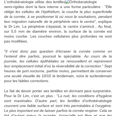
L'orthokératologie utilise des lentilles
semi-rigides dont la face interne a une forme particulière : "
Elle
oblige les cellules de l'épithélium, la couche la plus superficielle
de la cornée, à se positionner là où nous le souhaitons, pendant
leur migration naturelle de la périphérie vers le centre
", explique
le Dr Lim. La périphérie s'épaissit, le centre s'amincit... Au final,
sur 5,5 mm de diamètre environ, la surface de la cornée est
moins courbe. Les couches cellulaires plus profondes ne sont
pas modifiées.
"
Il n'est donc pas question d'écraser la cornée comme on
l'entend dire parfois
, poursuit le spécialiste.
Au cours de la
journée, les cellules épithéliales se renouvellent et reprennent
leur emplacement initial d'où la réversibilité de la correction.
" Sept
heures de port nocturne, parfois moins, permettent de conserver
une acuité visuelle de 10/10 le lendemain, voire le surlendemain
pour les faibles corrections.
Le fait de devoir porter ses lentilles en dormant peut surprendre.
Pour le Dr Lim, c'est un plus : "
La nuit, les conditions d'hygiène
sont maximales. D'autre part, les lentilles d'orthokératologie
couvrent une faible surface et sont très perméables à l'oxygène.
Le plus important est de laisser parfois la cornée respirer. Cela se
fait d'autant mieux la journée, lorsqu'elle est libre et que les