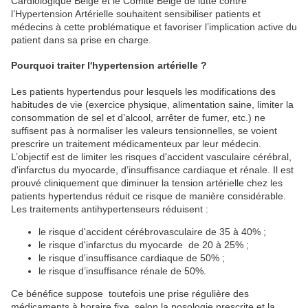
Cardiologique Belge et le Comité Belge de lutte contre
l’Hypertension Artérielle souhaitent sensibiliser patients et
médecins à cette problématique et favoriser l’implication active du
patient dans sa prise en charge.
Pourquoi traiter l'hypertension artérielle ?
Les patients hypertendus pour lesquels les modifications des
habitudes de vie (exercice physique, alimentation saine, limiter la
consommation de sel et d’alcool, arrêter de fumer, etc.) ne
suffisent pas à normaliser les valeurs tensionnelles, se voient
prescrire un traitement médicamenteux par leur médecin.
L’objectif est de limiter les risques d'accident vasculaire cérébral,
d'infarctus du myocarde, d’insuffisance cardiaque et rénale. Il est
prouvé cliniquement que diminuer la tension artérielle chez les
patients hypertendus réduit ce risque de manière considérable.
Les traitements antihypertenseurs réduisent :
le risque d'accident cérébrovasculaire de 35 à 40% ;
le risque d'infarctus du myocarde de 20 à 25% ;
le risque d'insuffisance cardiaque de 50% ;
le risque d’insuffisance rénale de 50%.
Ce bénéfice suppose toutefois une prise régulière des
médicaments à horaire fixe, selon la posologie prescrite et la