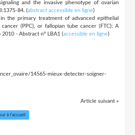
ignaling and the invasive phenotype of ovarian
3:1375-84. (
abstract accessible en ligne
)
 in the primary treatment of advanced epithelial
 cancer (PPC), or fallopian tube cancer (FTC): A
 2010 - Abstract n° LBA1 (
accessible en ligne
)
cancer_ovaire/14565-mieux-detecter-soigner-
Article suivant »
ur à l'accueil