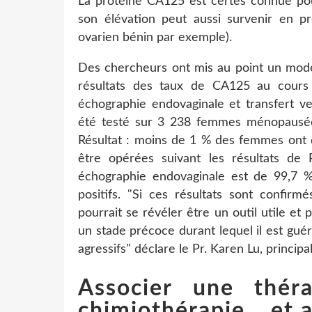
La protéine CA125 est certes connue pou
son élévation peut aussi survenir en pr
ovarien bénin par exemple).
Des chercheurs ont mis au point un mod
résultats des taux de CA125 au cours 
échographie endovaginale et transfert v
été testé sur 3 238 femmes ménopausée
Résultat : moins de 1 % des femmes ont 
être opérées suivant les résultats de
échographie endovaginale est de 99,7 %,
positifs. "Si ces résultats sont confir
pourrait se révéler être un outil utile et
un stade précoce durant lequel il est guér
agressifs" déclare le Pr. Karen Lu, principa
Associer une thér
chimiothérapie… et 