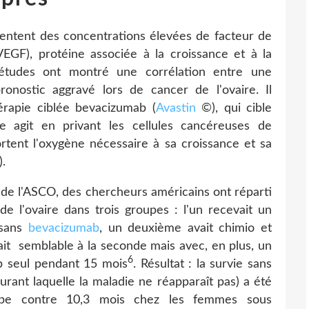
entent des concentrations élevées de facteur de
VEGF), protéine associée à la croissance et à la
études ont montré une corrélation entre une
nostic aggravé lors de cancer de l'ovaire. Il
hérapie ciblée bevacizumab (
Avastin
©), qui cible
e agit en privant les cellules cancéreuses de
rtent l'oxygène nécessaire à sa croissance et sa
.
de l'ASCO, des chercheurs américains ont réparti
l'ovaire dans trois groupes : l'un recevait un
 sans
bevacizumab
, un deuxième avait chimio et
it semblable à la seconde mais avec, en plus, un
6
ab seul pendant 15 mois
. Résultat : la survie sans
ant laquelle la maladie ne réapparaît pas) a été
upe contre 10,3 mois chez les femmes sous