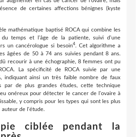
r augmenter en cas de cancer de l'ovaire, mais
ésence de certaines affections bénignes (kyste
èle mathématique baptisé ROCA qui combine les
du temps et l'âge de la patiente, suivi d'une
4
ers un cancérologue si besoin
. Cet algorithme a
s âgées de 50 à 74 ans suivies pendant 8 ans.
dû recourir à une échographie, 8 femmes ont pu
 ROCA. La spécificité de ROCA suivie par une
 indiquant ainsi un très faible nombre de faux
més par de plus grandes études, cette technique
 peu onéreux pour détecter le cancer de l'ovaire à
issable, y compris pour les types qui sont les plus
l auteur de l'étude.
apie ciblée pendant la
après