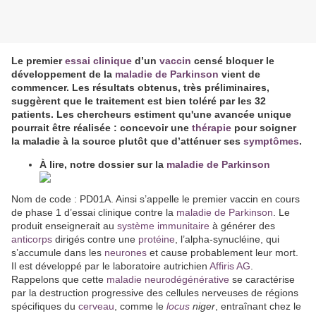
Le premier
essai clinique
d’un
vaccin
censé bloquer le
développement de la
maladie de Parkinson
vient de
commencer. Les résultats obtenus, très préliminaires,
suggèrent que le traitement est bien toléré par les 32
patients. Les chercheurs estiment qu'une avancée unique
pourrait être réalisée : concevoir une
thérapie
pour soigner
la maladie à la source plutôt que d’atténuer ses
symptômes
.
À lire, notre dossier sur la
maladie de Parkinson
Nom de code : PD01A. Ainsi s’appelle le premier vaccin en cours
de phase 1 d’essai clinique contre la
maladie de Parkinson
. Le
produit enseignerait au
système immunitaire
à générer des
anticorps
dirigés contre une
protéine
, l’alpha-synucléine, qui
s’accumule dans les
neurones
et cause probablement leur mort.
Il est développé par le laboratoire autrichien
Affiris AG
.
Rappelons que cette
maladie neurodégénérative
se caractérise
par la destruction progressive des cellules nerveuses de régions
spécifiques du
cerveau
, comme le
locus
niger
, entraînant chez le