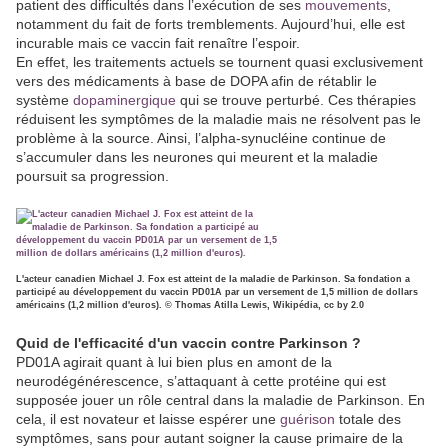
patient des difficultés dans l’exécution de ses
mouvements
,
notamment du fait de forts tremblements. Aujourd’hui, elle est
incurable mais ce vaccin fait renaître l’espoir.
En effet, les traitements actuels se tournent quasi exclusivement
vers des médicaments à base de DOPA afin de rétablir le
système
dopaminergique
qui se trouve perturbé. Ces thérapies
réduisent les symptômes de la maladie mais ne résolvent pas le
problème à la source. Ainsi, l’alpha-synucléine continue de
s’accumuler dans les neurones qui meurent et la maladie
poursuit sa progression.
L'acteur canadien Michael J. Fox est atteint de la maladie de Parkinson. Sa fondation a
participé au développement du vaccin PD01A par un versement de 1,5 million de dollars
américains (1,2 million d'euros). © Thomas Atilla Lewis, Wikipédia, cc by 2.0
Quid de l'efficacité d'un vaccin contre Parkinson ?
PD01A agirait quant à lui bien plus en amont de la
neurodégénérescence, s’attaquant à cette protéine qui est
supposée jouer un rôle central dans la maladie de Parkinson. En
cela, il est novateur et laisse espérer une
guérison
totale des
symptômes, sans pour autant soigner la cause primaire de la