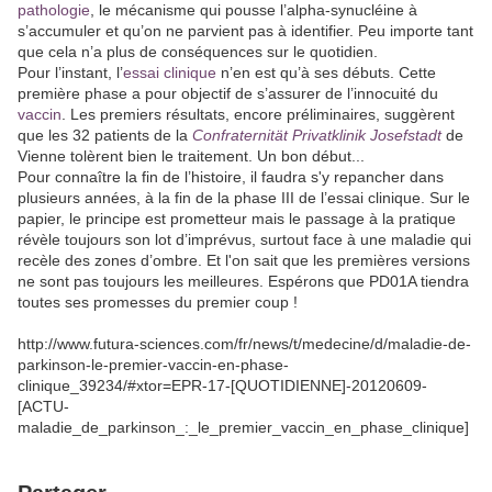
pathologie
, le mécanisme qui pousse l’alpha-synucléine à
s’accumuler et qu’on ne parvient pas à identifier. Peu importe tant
que cela n’a plus de conséquences sur le quotidien.
Pour l’instant, l’
essai clinique
n’en est qu’à ses débuts. Cette
première phase a pour objectif de s’assurer de l’innocuité du
vaccin
. Les premiers résultats, encore préliminaires, suggèrent
que les 32 patients de la
Confraternität Privatklinik Josefstadt
de
Vienne tolèrent bien le traitement. Un bon début...
Pour connaître la fin de l’histoire, il faudra s'y repancher dans
plusieurs années, à la fin de la phase III de l’essai clinique. Sur le
papier, le principe est prometteur mais le passage à la pratique
révèle toujours son lot d’imprévus, surtout face à une maladie qui
recèle des zones d’ombre. Et l'on sait que les premières versions
ne sont pas toujours les meilleures. Espérons que PD01A tiendra
toutes ses promesses du premier coup !
http://www.futura-sciences.com/fr/news/t/medecine/d/maladie-de-
parkinson-le-premier-vaccin-en-phase-
clinique_39234/#xtor=EPR-17-[QUOTIDIENNE]-20120609-
[ACTU-
maladie_de_parkinson_:_le_premier_vaccin_en_phase_clinique]