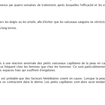
mence par quatre semaines de traitement, après lesquelles l’efficacité et les e
rs les doigts ou les orteils, afin d’éviter que les vaisseaux sanguins ne rétrécis
à long terme.
s à une réaction anormale des petits vaisseaux capillaires de la peau en c
plus fréquent chez les femmes que chez les hommes. Ce sont particulièremen
s espaces frais qui souffrent d’engelures.
Il est probable que des facteurs héréditaires soient en cause. Lorsque la pea
s se contractent dans le derme. Les petits capillaires vont alors avoir tenda