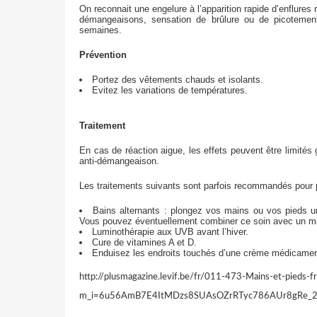
On reconnait une engelure à l’apparition rapide d’enflures
démangeaisons, sensation de brûlure ou de picotemen
semaines.
Prévention
Portez des vêtements chauds et isolants.
Evitez les variations de températures.
Traitement
En cas de réaction aigue, les effets peuvent être limité
anti-démangeaison.
Les traitements suivants sont parfois recommandés pour pr
Bains alternants : plongez vos mains ou vos pieds 
Vous pouvez éventuellement combiner ce soin avec un 
Luminothérapie aux UVB avant l’hiver.
Cure de vitamines A et D.
Enduisez les endroits touchés d’une crème médicamente
http://plusmagazine.levif.be/fr/011-473-Mains-et-pieds-fr
m_i=6u56AmB7E4ItMDzs8SUAsOZrRTyc786AUr8gRe_2