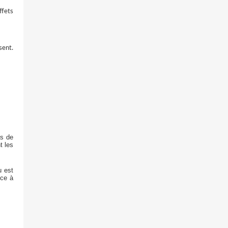
ffets
sent.
as de
t les
u est
nce à