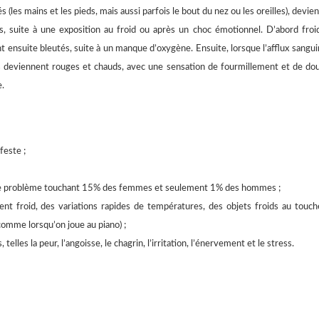
 (les mains et les pieds, mais aussi parfois le bout du nez ou les oreilles), devie
 suite à une exposition au froid ou après un choc émotionnel. D’abord froi
t ensuite bleutés, suite à un manque d’oxygène. Ensuite, lorsque l’afflux sangui
ts deviennent rouges et chauds, avec une sensation de fourmillement et de dou
e.
feste ;
 ce problème touchant 15% des femmes et seulement 1% des hommes ;
t froid, des variations rapides de températures, des objets froids au touche
(comme lorsqu’on joue au piano) ;
elles la peur, l’angoisse, le chagrin, l’irritation, l’énervement et le stress.