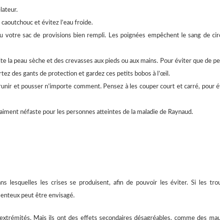
lateur.
caoutchouc et évitez l’eau froide.
u votre sac de provisions bien rempli. Les poignées empêchent le sang de cir
te la peau sèche et des crevasses aux pieds ou aux mains. Pour éviter que de pe
tez des gants de protection et gardez ces petits bobos à l’œil.
unir et pousser n’importe comment. Pensez à les couper court et carré, pour é
raiment néfaste pour les personnes atteintes de la maladie de Raynaud.
 lesquelles les crises se produisent, afin de pouvoir les éviter. Si les tro
enteux peut être envisagé.
s extrémités. Mais ils ont des effets secondaires désagréables, comme des ma