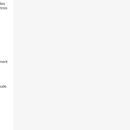
les :
rois
ament
aude.