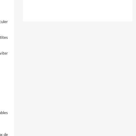
culer
tites
viter
ubles
ux de