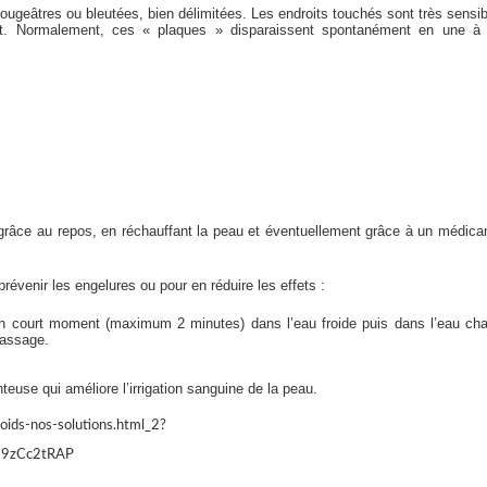
 rougeâtres ou bleutées, bien délimitées. Les endroits touchés sont très sensib
t. Normalement, ces « plaques » disparaissent spontanément en une à t
s grâce au repos, en réchauffant la peau et éventuellement grâce à un médic
évenir les engelures ou pour en réduire les effets :
un court moment (maximum 2 minutes) dans l’eau froide puis dans l’eau ch
massage.
use qui améliore l’irrigation sanguine de la peau.
oids-nos-solutions.html_2?
9zCc2tRAP