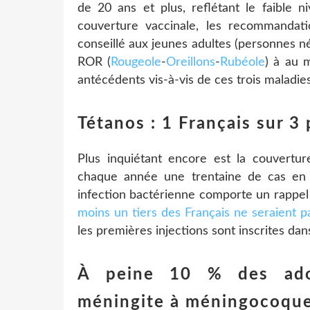
de 20 ans et plus, reflétant le faible n
couverture vaccinale, les recommandat
conseillé aux jeunes adultes (personnes 
ROR (
Rougeole
-
Oreillons
-
Rubéole
) à au m
antécédents vis-à-vis de ces trois maladies
Tétanos : 1 Français sur 3 
Plus inquiétant encore est la couvertu
chaque année une trentaine de cas en Fr
infection bactérienne comporte un rappel t
moins un tiers des Français ne seraient pa
les premières injections sont inscrites dans
À peine 10 % des adol
méningite à méningocoqu