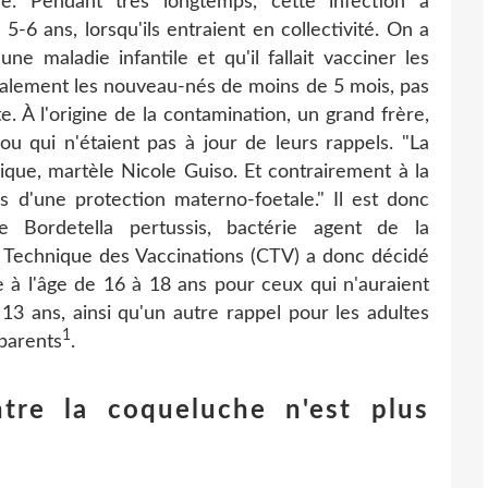
me. Pendant très longtemps, cette infection a
5-6 ans, lorsqu'ils entraient en collectivité. On a
e maladie infantile et qu'il fallait vacciner les
ipalement les nouveau-nés de moins de 5 mois, pas
 À l'origine de la contamination, un grand frère,
 qui n'étaient pas à jour de leurs rappels. "La
ique, martèle Nicole Guiso. Et contrairement à la
s d'une protection materno-foetale." Il est donc
de Bordetella pertussis, bactérie agent de la
é Technique des Vaccinations (CTV) a donc décidé
e à l'âge de 16 à 18 ans pour ceux qui n'auraient
13 ans, ainsi qu'un autre rappel pour les adultes
1
 parents
.
ntre la coqueluche n'est plus