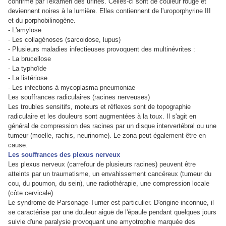
confirmé par l'examen des urines. Celles-ci sont de couleur rouge et
deviennent noires à la lumière. Elles contiennent de l'uroporphyrine III
et du porphobilinogène.
- L'amylose
- Les collagénoses (sarcoidose, lupus)
- Plusieurs maladies infectieuses provoquent des multinévrites :
- La brucellose
- La typhoïde
- La listériose
- Les infections à mycoplasma pneumoniae
Les souffrances radiculaires (racines nerveuses)
Les troubles sensitifs, moteurs et réflexes sont de topographie
radiculaire et les douleurs sont augmentées à la toux. Il s'agit en
général de compression des racines par un disque intervertébral ou une
tumeur (moelle, rachis, neurinome). Le zona peut également être en
cause.
Les souffrances des plexus nerveux
Les plexus nerveux (carrefour de plusieurs racines) peuvent être
atteints par un traumatisme, un envahissement cancéreux (tumeur du
cou, du poumon, du sein), une radiothérapie, une compression locale
(côte cervicale).
Le syndrome de Parsonage-Turner est particulier. D'origine inconnue, il
se caractérise par une douleur aiguë de l'épaule pendant quelques jours
suivie d'une paralysie provoquant une amyotrophie marquée des