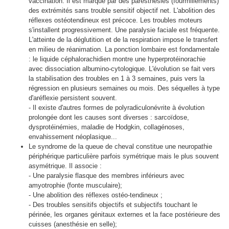
vaccination. Il est marqué par des paresthésies (fourmillements)
des extrémités sans trouble sensitif objectif net. L'abolition des
réflexes ostéotendineux est précoce. Les troubles moteurs
s'installent progressivement. Une paralysie faciale est fréquente.
L'atteinte de la déglutition et de la respiration impose le transfert
en milieu de réanimation. La ponction lombaire est fondamentale
: le liquide céphalorachidien montre une hyperprotéinorachie
avec dissociation albumino-cytologique. L'évolution se fait vers
la stabilisation des troubles en 1 à 3 semaines, puis vers la
régression en plusieurs semaines ou mois. Des séquelles à type
d'aréflexie persistent souvent.
- Il existe d'autres formes de polyradiculonévrite à évolution
prolongée dont les causes sont diverses : sarcoïdose,
dysprotéinémies, maladie de Hodgkin, collagénoses,
envahissement néoplasique...
Le syndrome de la queue de cheval constitue une neuropathie
périphérique particulière parfois symétrique mais le plus souvent
asymétrique.
Il associe :
- Une paralysie flasque des membres inférieurs avec
amyotrophie (fonte musculaire);
- Une abolition des réflexes ostéo-tendineux ;
- Des troubles sensitifs objectifs et subjectifs touchant le
périnée, les organes génitaux externes et la face postérieure des
cuisses (anesthésie en selle);