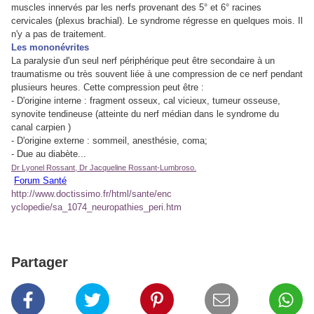
muscles innervés par les nerfs provenant des 5° et 6° racines
cervicales (plexus brachial). Le syndrome régresse en quelques mois. Il
n'y a pas de traitement.
Les mononévrites
La paralysie d'un seul nerf périphérique peut être secondaire à un
traumatisme ou très souvent liée à une compression de ce nerf pendant
plusieurs heures. Cette compression peut être :
- D'origine interne : fragment osseux, cal vicieux, tumeur osseuse,
synovite tendineuse (atteinte du nerf médian dans le syndrome du
canal carpien )
- D'origine externe : sommeil, anesthésie, coma;
- Due au diabète...
Dr Lyonel Rossant, Dr Jacqueline Rossant-Lumbroso.
Forum Santé
http://www.doctissimo.fr/html/sante/enc
yclopedie/sa_1074_neuropathies_peri.htm
Partager