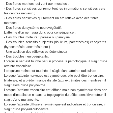
- Des fibres motrices qui vont aux muscles ;
- Des fibres sensitives qui remontent les informations sensitives vers
les centres nerveux ;
- Des fibres sensitives qui forment un arc réflexe avec des fibres
motrices ;
- Des fibres du système neurovégétatif.
L'atteinte d'un nerf aura donc pour conséquence :
- Des troubles moteurs : parésie ou paralysie
- Des troubles sensitifs subjectifs (douleurs, paresthésies) et objectifs
(hypoesthésie, anesthésie etc.)
- Une abolition des réflexes ostéotendineux
- Des troubles neurovégétatifs.
Lorsqu'un nerf est touché par un processus pathologique, il s'agit d'une
atteinte tronculaire.
Lorsqu'une racine est touchée, il s'agit d'une atteinte radiculaire.
Lorsque l'atteinte nerveuse est symétrique, elle peut être tronculaire,
bilatérale, et à prédominance distale (aux extrémités des membres), il
s'agit alors d'une polynévrite.
Lorsque l'atteinte tronculaire est diffuse mais non symétrique dans son
mode d'installation ni dans la topographie du déficit sensitivomoteur, il
s'agit d'une multinévrite.
Lorsque l'atteinte diffuse et symétrique est radiculaire et tronculaire, il
s'agit d'une polyradiculonévrite .