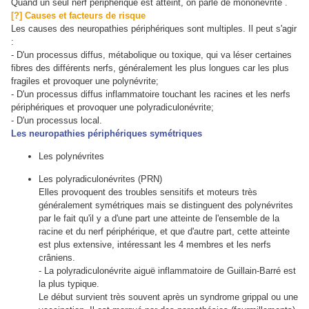
Quand un seul nerf périphérique est atteint, on parle de mononévrite .
[?] Causes et facteurs de risque
Les causes des neuropathies périphériques sont multiples. Il peut s'agir
:
- D'un processus diffus, métabolique ou toxique, qui va léser certaines
fibres des différents nerfs, généralement les plus longues car les plus
fragiles et provoquer une polynévrite;
- D'un processus diffus inflammatoire touchant les racines et les nerfs
périphériques et provoquer une polyradiculonévrite;
- D'un processus local.
Les neuropathies périphériques symétriques
Les polynévrites
Les polyradiculonévrites (PRN)
Elles provoquent des troubles sensitifs et moteurs très
généralement symétriques mais se distinguent des polynévrites
par le fait qu'il y a d'une part une atteinte de l'ensemble de la
racine et du nerf périphérique, et que d'autre part, cette atteinte
est plus extensive, intéressant les 4 membres et les nerfs
crâniens.
- La polyradiculonévrite aiguë inflammatoire de Guillain-Barré est
la plus typique.
Le début survient très souvent après un syndrome grippal ou une