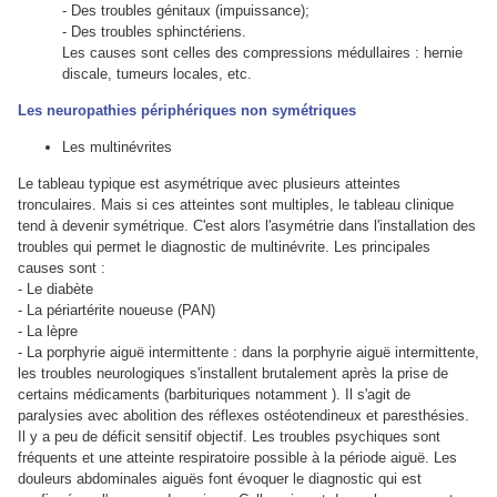
- Des troubles génitaux (impuissance);
- Des troubles sphinctériens.
Les causes sont celles des compressions médullaires : hernie
discale, tumeurs locales, etc.
Les neuropathies périphériques non symétriques
Les multinévrites
Le tableau typique est asymétrique avec plusieurs atteintes
tronculaires. Mais si ces atteintes sont multiples, le tableau clinique
tend à devenir symétrique. C'est alors l'asymétrie dans l'installation des
troubles qui permet le diagnostic de multinévrite.
Les principales
causes sont :
- Le diabète
- La périartérite noueuse (PAN)
- La lèpre
- La porphyrie aiguë intermittente : dans la porphyrie aiguë intermittente,
les troubles neurologiques s'installent brutalement après la prise de
certains médicaments (barbituriques notamment ). Il s'agit de
paralysies avec abolition des réflexes ostéotendineux et paresthésies.
Il y a peu de déficit sensitif objectif. Les troubles psychiques sont
fréquents et une atteinte respiratoire possible à la période aiguë. Les
douleurs abdominales aiguës font évoquer le diagnostic qui est