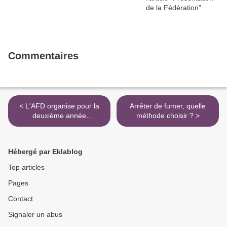
Commentaires
< L'AFD organise pour la
Arrêter de fumer, quelle
deuxième année
méthode choisir ? >
consécutive la semaine de
prévention du diabète du 3
au 9 juin 2013 afin de
Hébergé par Eklablog
mettre l'accent sur les
réalités du diabète
Top articles
Pages
Contact
Signaler un abus