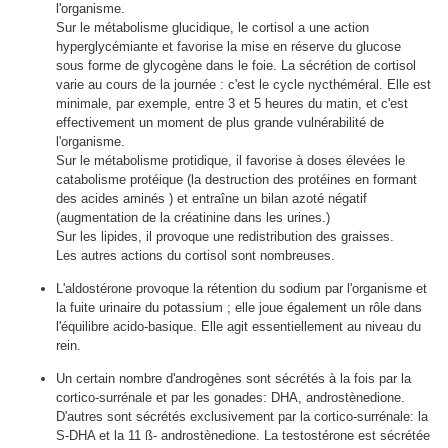
l'organisme.
Sur le métabolisme glucidique, le cortisol a une action
hyperglycémiante et favorise la mise en réserve du glucose
sous forme de glycogène dans le foie. La sécrétion de cortisol
varie au cours de la journée : c'est le cycle nycthéméral. Elle est
minimale, par exemple, entre 3 et 5 heures du matin, et c'est
effectivement un moment de plus grande vulnérabilité de
l'organisme.
Sur le métabolisme protidique, il favorise à doses élevées le
catabolisme protéique (la destruction des protéines en formant
des acides aminés ) et entraîne un bilan azoté négatif
(augmentation de la créatinine dans les urines.)
Sur les lipides, il provoque une redistribution des graisses.
Les autres actions du cortisol sont nombreuses.
L'aldostérone provoque la rétention du sodium par l'organisme et
la fuite urinaire du potassium ; elle joue également un rôle dans
l'équilibre acido-basique. Elle agit essentiellement au niveau du
rein.
Un certain nombre d'androgènes sont sécrétés à la fois par la
cortico-surrénale et par les gonades: DHA, androstènedione.
D'autres sont sécrétés exclusivement par la cortico-surrénale: la
S-DHA et la 11 ß- androstènedione. La testostérone est sécrétée