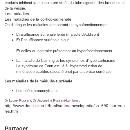
produits inhibent la musculature striée du tube digestif, des bronches et
de la vessie.
Les maladies
Les maladies de la cortico-surrénale
On distingue les maladies comportant un hypofonctionnement :
L'insuffisance surrénale lente (maladie d'Addison)
Et l'insuffisance surrénale aiguë.
E
t celles au contraire présentant un hyperfonctionnement :
La maladie de Cushing et les syndromes d'hypercorticisme
Le syndrome de Conn est lié à l'hyperproduction de
minéralocorticoïdes (aldostérone) par la cortico-surrénale.
Les maladies de la médullo-surrénale :
Les phéochromocytomes.
Dr Lyonel Rossant, Dr Jacqueline Rossant-Lumbroso.
http://www.doctissimo.fr/html/sante/encyclopedie/sa_690_surrena
les.htm
Partager