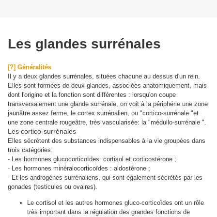
Les glandes surrénales
[?] Généralités
Il y a deux glandes surrénales, situées chacune au dessus d'un rein.
Elles sont formées de deux glandes, associées anatomiquement, mais
dont l'origine et la fonction sont différentes : lorsqu'on coupe
transversalement une glande surrénale, on voit à la périphérie une zone
jaunâtre assez ferme, le cortex surrénalien, ou "cortico-surrénale "et
une zone centrale rougeâtre, très vascularisée: la "médullo-surrénale ".
Les cortico-surrénales
Elles sécrètent des substances indispensables à la vie groupées dans
trois catégories:
- Les hormones glucocorticoïdes: cortisol et corticostérone ;
- Les hormones minéralocorticoïdes : aldostérone ;
- Et les androgènes surrénaliens, qui sont également sécrétés par les
gonades (testicules ou ovaires).
Le cortisol et les autres hormones gluco-corticoïdes ont un rôle
très important dans la régulation des grandes fonctions de