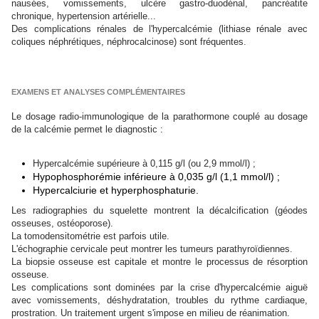
nausées, vomissements, ulcère gastro-duodénal, pancréatite
chronique, hypertension artérielle...
Des complications rénales de l'hypercalcémie (lithiase rénale avec
coliques néphrétiques, néphrocalcinose) sont fréquentes.
EXAMENS ET ANALYSES COMPLÉMENTAIRES
Le dosage radio-immunologique de la parathormone couplé au dosage
de la calcémie permet le diagnostic :
Hypercalcémie supérieure à 0,115 g/l (ou 2,9 mmol/l) ;
Hypophosphorémie inférieure à 0,035 g/l (1,1 mmol/l) ;
Hypercalciurie et hyperphosphaturie.
Les radiographies du squelette montrent la décalcification (géodes
osseuses, ostéoporose).
La tomodensitométrie est parfois utile.
L'échographie cervicale peut montrer les tumeurs parathyroïdiennes.
La biopsie osseuse est capitale et montre le processus de résorption
osseuse.
Les complications sont dominées par la crise d'hypercalcémie aiguë
avec vomissements, déshydratation, troubles du rythme cardiaque,
prostration. Un traitement urgent s'impose en milieu de réanimation.