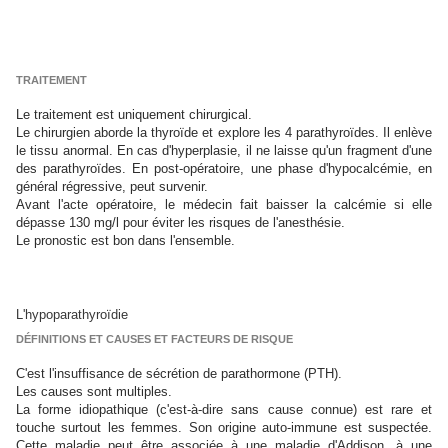
TRAITEMENT
Le traitement est uniquement chirurgical.
Le chirurgien aborde la thyroïde et explore les 4 parathyroïdes. Il enlève
le tissu anormal. En cas d'hyperplasie, il ne laisse qu'un fragment d'une
des parathyroïdes. En post-opératoire, une phase d'hypocalcémie, en
général régressive, peut survenir.
Avant l'acte opératoire, le médecin fait baisser la calcémie si elle
dépasse 130 mg/l pour éviter les risques de l'anesthésie.
Le pronostic est bon dans l'ensemble.
L'hypoparathyroïdie
DÉFINITIONS ET CAUSES ET FACTEURS DE RISQUE
C'est l'insuffisance de sécrétion de parathormone (PTH).
Les causes sont multiples.
La forme idiopathique (c'est-à-dire sans cause connue) est rare et
touche surtout les femmes. Son origine auto-immune est suspectée.
Cette maladie peut être associée à une maladie d'Addison, à une