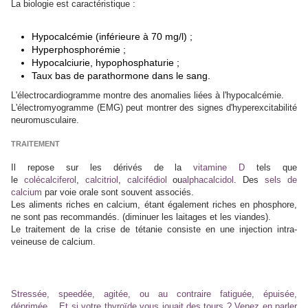
La biologie est caractéristique :
Hypocalcémie (inférieure à 70 mg/l) ;
Hyperphosphorémie ;
Hypocalciurie, hypophosphaturie ;
Taux bas de parathormone dans le sang.
L'électrocardiogramme montre des anomalies liées à l'hypocalcémie.
L'électromyogramme (EMG) peut montrer des signes d'hyperexcitabilité
neuromusculaire.
TRAITEMENT
Il repose sur les dérivés de la
vitamine D
tels que
le
colécalciferol
,
calcitriol
,
calcifédiol
ou
alphacalcidol
. Des
sels de
calcium
par voie orale sont souvent associés.
Les aliments riches en calcium, étant également riches en phosphore,
ne sont pas recommandés. (diminuer les laitages et les viandes).
Le traitement de la crise de tétanie consiste en une injection intra-
veineuse de calcium.
Stressée, speedée, agitée, ou au contraire fatiguée, épuisée,
déprimée… Et si votre thyroïde vous jouait des tours ? Venez en parler