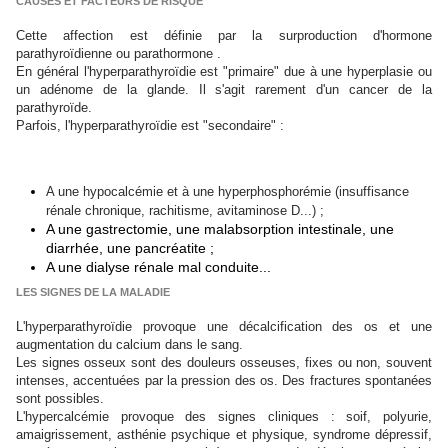
CAUSES ET FACTEURS DE RISQUE
Cette affection est définie par la surproduction d'hormone
parathyroïdienne ou parathormone .
En général l'hyperparathyroïdie est "primaire" due à une hyperplasie ou
un adénome de la glande. Il s'agit rarement d'un cancer de la
parathyroïde.
Parfois, l'hyperparathyroïdie est "secondaire" :
A une hypocalcémie et à une hyperphosphorémie (insuffisance
rénale chronique, rachitisme, avitaminose D...) ;
A une gastrectomie, une malabsorption intestinale, une
diarrhée, une pancréatite ;
A une dialyse rénale mal conduite...
LES SIGNES DE LA MALADIE
L'hyperparathyroïdie provoque une décalcification des os et une
augmentation du calcium dans le sang.
Les signes osseux sont des douleurs osseuses, fixes ou non, souvent
intenses, accentuées par la pression des os. Des fractures spontanées
sont possibles.
L'hypercalcémie provoque des signes cliniques : soif, polyurie,
amaigrissement, asthénie psychique et physique, syndrome dépressif,