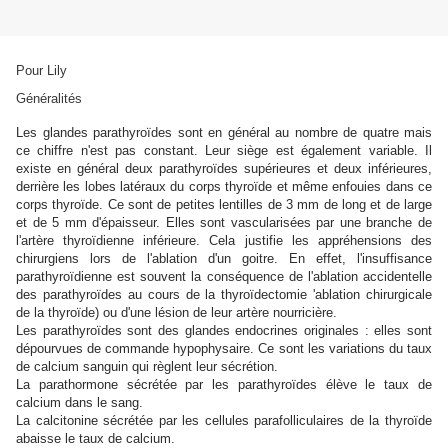
Pour Lily
Généralités
Les glandes parathyroïdes sont en général au nombre de quatre mais
ce chiffre n'est pas constant. Leur siège est également variable. Il
existe en général deux parathyroïdes supérieures et deux inférieures,
derrière les lobes latéraux du corps thyroïde et même enfouies dans ce
corps thyroïde. Ce sont de petites lentilles de 3 mm de long et de large
et de 5 mm d'épaisseur. Elles sont vascularisées par une branche de
l'artère thyroïdienne inférieure. Cela justifie les appréhensions des
chirurgiens lors de l'ablation d'un goitre. En effet, l'insuffisance
parathyroïdienne est souvent la conséquence de l'ablation accidentelle
des parathyroïdes au cours de la thyroïdectomie 'ablation chirurgicale
de la thyroïde) ou d'une lésion de leur artère nourricière.
Les parathyroïdes sont des glandes endocrines originales : elles sont
dépourvues de commande hypophysaire. Ce sont les variations du taux
de calcium sanguin qui règlent leur sécrétion.
La parathormone sécrétée par les parathyroïdes élève le taux de
calcium dans le sang.
La calcitonine sécrétée par les cellules parafolliculaires de la thyroïde
abaisse le taux de calcium.