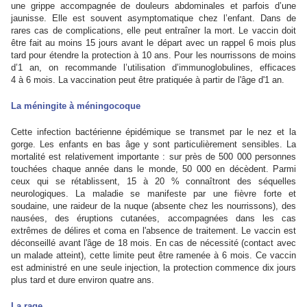
une grippe accompagnée de douleurs abdominales et parfois d’une
jaunisse. Elle est souvent asymptomatique chez l’enfant. Dans de
rares cas de complications, elle peut entraîner la mort. Le vaccin doit
être fait au moins 15 jours avant le départ avec un rappel 6 mois plus
tard pour étendre la protection à 10 ans. Pour les nourrissons de moins
d’1 an, on recommande l’utilisation d’immunoglobulines, efficaces
4 à 6 mois. La vaccination peut être pratiquée à partir de l'âge d'1 an.
La méningite à méningocoque
Cette infection bactérienne épidémique se transmet par le nez et la
gorge. Les enfants en bas âge y sont particulièrement sensibles. La
mortalité est relativement importante : sur près de 500 000 personnes
touchées chaque année dans le monde, 50 000 en décèdent. Parmi
ceux qui se rétablissent, 15 à 20 % connaîtront des séquelles
neurologiques. La maladie se manifeste par une fièvre forte et
soudaine, une raideur de la nuque (absente chez les nourrissons), des
nausées, des éruptions cutanées, accompagnées dans les cas
extrêmes de délires et coma en l'absence de traitement. Le vaccin est
déconseillé avant l'âge de 18 mois. En cas de nécessité (contact avec
un malade atteint), cette limite peut être ramenée à 6 mois. Ce vaccin
est administré en une seule injection, la protection commence dix jours
plus tard et dure environ quatre ans.
La rage