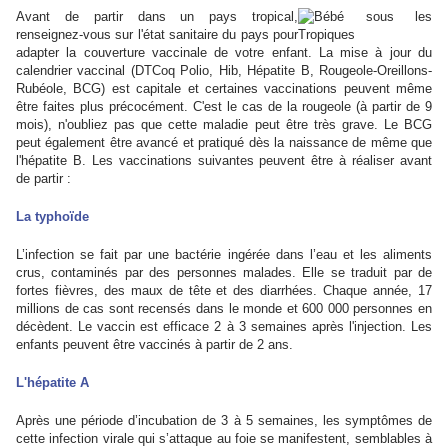
Avant de partir dans un pays tropical,
renseignez-vous sur l'état sanitaire du pays pour
adapter la couverture vaccinale de votre enfant. La mise à jour du
calendrier vaccinal (DTCoq Polio, Hib, Hépatite B, Rougeole-Oreillons-
Rubéole, BCG) est capitale et certaines vaccinations peuvent même
être faites plus précocément. C'est le cas de la rougeole (à partir de 9
mois), n'oubliez pas que cette maladie peut être très grave. Le BCG
peut également être avancé et pratiqué dès la naissance de même que
l'hépatite B. Les vaccinations suivantes peuvent être à réaliser avant
de partir :
La typhoïde
L’infection se fait par une bactérie ingérée dans l’eau et les aliments
crus, contaminés par des personnes malades. Elle se traduit par de
fortes fièvres, des maux de tête et des diarrhées. Chaque année, 17
millions de cas sont recensés dans le monde et 600 000 personnes en
décèdent. Le vaccin est efficace 2 à 3 semaines après l'injection. Les
enfants peuvent être vaccinés à partir de 2 ans.
L'hépatite A
Après une période d’incubation de 3 à 5 semaines, les symptômes de
cette infection virale qui s’attaque au foie se manifestent, semblables à