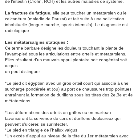
de l'intestin (Crohn, RCH) et les autres maladies de système.
La fracture de fatigue,
elle peut toucher un métatarsien ou le
calcanéum (maladie de Pauzat) et fait suite à une sollicitation
inhabituelle (longue marche, sports intensifs). Le diagnostic est
radiologique.
Les métatarsalgies statiques :
Ce terme barbare désigne les douleurs touchant la plante de
l'avant-pied sous les articulations entre orteils et métatarsiens.
Elles résultent d'un mauvais appui plantaire soit congénital soit
acquis.
on peut distinguer :
*Le pied dit égyptien avec un gros orteil court qui associé à une
surcharge pondérale et (ou) au port de chaussures trop pointues
entraînent la formation de durillons sous les têtes des 2e,3e et 4e
métatarsiens
*Les déformations des orteils en griffes ou en marteau
favoriseront la survenue de cors et durillons douloureux qui
peuvent s'ulcérer, se surinfecter.
*Le pied en triangle de l'hallux valgus
*Un excès d'appui au niveau de la tête du 1er métatarsien avec