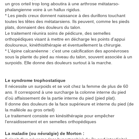
un gros orteil trop long aboutira à une arthrose métatarso-
phalangienne voire à un hallux rigidus.
* Les pieds creux donnent naissance à des durillons touchant
toutes les têtes des métatarsiens. Ils peuvent, comme les pieds
plats, donnaient des douleurs du talon.
Le traitement réunira soins de pédicure, des semelles
orthopédiques visant à mettre en décharge les points d'appui
douloureux, kinéthisithérapie et éventuellement la chirurgie.
* L'épine calcanéenne : c'est une calcification des aponévroses
sous la plante du pied au niveau du talon, souvent associée à un
surpoids. Elle donne des douleurs surtout à la marche.
Le syndrome trophostatique
Il nécessite un surpoids et se voit chez la femme de plus de 60
ans. Il correspond à une surcharge la colonne interne du pied
d'où affaissement de la partie interne du pied (pied plat).
Il donne des douleurs de la face supérieure et interne du pied (de
la malléole au gros orteil)
Le traitement consiste en kinésithérapie pour empêcher
l'enraidissement et en semelles orthopédiques
La maladie (ou névralgie) de Morton :