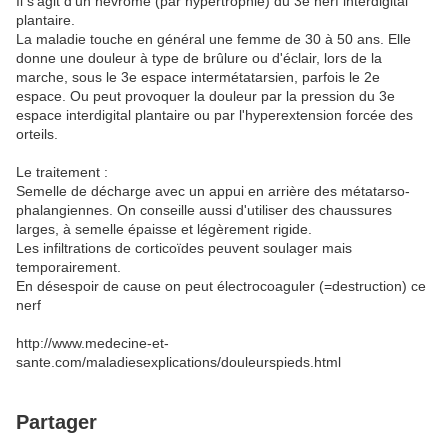
Il s'agit d'un névrome (par hypertrophie) du 3e nerf interdigital
plantaire.
La maladie touche en général une femme de 30 à 50 ans. Elle
donne une douleur à type de brûlure ou d'éclair, lors de la
marche, sous le 3e espace intermétatarsien, parfois le 2e
espace. Ou peut provoquer la douleur par la pression du 3e
espace interdigital plantaire ou par l'hyperextension forcée des
orteils.
Le traitement :
Semelle de décharge avec un appui en arrière des métatarso-
phalangiennes. On conseille aussi d'utiliser des chaussures
larges, à semelle épaisse et légèrement rigide.
Les infiltrations de corticoïdes peuvent soulager mais
temporairement.
En désespoir de cause on peut électrocoaguler (=destruction) ce
nerf
http://www.medecine-et-
sante.com/maladiesexplications/douleurspieds.html
Partager