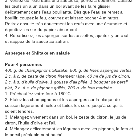
3. Versez de l’eau dans une sauteuse, portez à ébullition. Cassez
les œufs un à un dans un bol avant de les faire glisser
délicatement dans l’eau bouillante. Dès que l’eau se remet à
bouillir, coupez le feu, couvrez et laissez pocher 4 minutes.
Retirez ensuite très doucement les œufs avec une écumoire et
égouttez-les sur du papier absorbant.
4. Répartissez, les asperges sur les assiettes, ajoutez-y un œuf
et nappez de la sauce au safran.
Asperges et Shiitake en salade
Pour 4 personnes
400 g. de champignons Shiitake, 500 g. de fines asperges vertes,
2 c. à c. de zeste de citron finement râpé, 40 ml de jus de citron,
2 c. à s. d’huile d’olive, 1 gousse d’ail pilée, 1 bouquet de persil
plat, 2 c. à s. de pignons grillés, 200 g. de feta marinée.
1. Préchauffez votre four à 180°C.
2. Etalez les champignons et les asperges sur la plaque de
cuisson légèrement huilée et faites-les cuire jusqu’à ce qu’ils
soient tendres.
3. Mélangez vivement dans un bol, le zeste du citron, le jus de
citron, l’huile d’olive et l’ail.
4. Mélangez délicatement les légumes avec les pignons, la feta et
le persil préalablement haché.