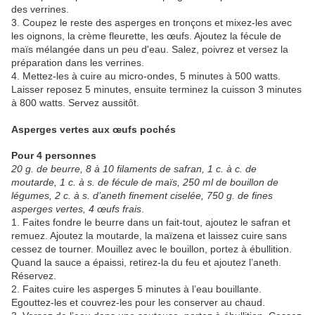
des verrines.
3. Coupez le reste des asperges en tronçons et mixez-les avec
les oignons, la crème fleurette, les œufs. Ajoutez la fécule de
maïs mélangée dans un peu d'eau. Salez, poivrez et versez la
préparation dans les verrines.
4. Mettez-les à cuire au micro-ondes, 5 minutes à 500 watts.
Laisser reposez 5 minutes, ensuite terminez la cuisson 3 minutes
à 800 watts. Servez aussitôt.
Asperges vertes aux œufs pochés
Pour 4 personnes
20 g. de beurre, 8 à 10 filaments de safran, 1 c. à c. de
moutarde, 1 c. à s. de fécule de maïs, 250 ml de bouillon de
légumes, 2 c. à s. d’aneth finement ciselée, 750 g. de fines
asperges vertes, 4 œufs frais
.
1. Faites fondre le beurre dans un fait-tout, ajoutez le safran et
remuez. Ajoutez la moutarde, la maïzena et laissez cuire sans
cessez de tourner. Mouillez avec le bouillon, portez à ébullition.
Quand la sauce a épaissi, retirez-la du feu et ajoutez l’aneth.
Réservez.
2. Faites cuire les asperges 5 minutes à l’eau bouillante.
Egouttez-les et couvrez-les pour les conserver au chaud.