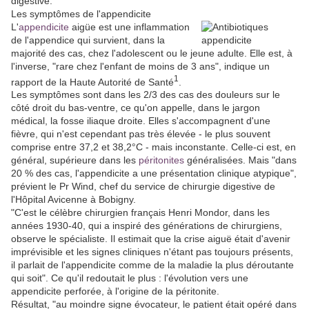
digestive.
Les symptômes de l'appendicite
L'
appendicite
aigüe est une inflammation
de l'appendice qui survient, dans la
majorité des cas, chez l'adolescent ou le jeune adulte. Elle est, à
l'inverse, "rare chez l'enfant de moins de 3 ans", indique un
1
rapport de la Haute Autorité de Santé
.
Les symptômes sont dans les 2/3 des cas des douleurs sur le
côté droit du bas-ventre, ce qu'on appelle, dans le jargon
médical, la fosse iliaque droite. Elles s'accompagnent d'une
fièvre, qui n'est cependant pas très élevée - le plus souvent
comprise entre 37,2 et 38,2°C - mais inconstante. Celle-ci est, en
général, supérieure dans les
péritonites
généralisées. Mais "dans
20 % des cas, l'appendicite a une présentation clinique atypique",
prévient le Pr Wind, chef du service de chirurgie digestive de
l'Hôpital Avicenne à Bobigny.
"C'est le célèbre chirurgien français Henri Mondor, dans les
années 1930-40, qui a inspiré des générations de chirurgiens,
observe le spécialiste. Il estimait que la crise aiguë était d'avenir
imprévisible et les signes cliniques n'étant pas toujours présents,
il parlait de l'appendicite comme de la maladie la plus déroutante
qui soit". Ce qu'il redoutait le plus : l'évolution vers une
appendicite perforée, à l'origine de la péritonite.
Résultat, "au moindre signe évocateur, le patient était opéré dans