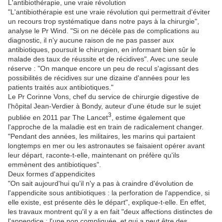
L'antibiothérapie, une vraie révolution
"L'antibiothérapie est une vraie révolution qui permettrait d'éviter
un recours trop systématique dans notre pays à la chirurgie",
analyse le Pr Wind. "Si on ne décèle pas de complications au
diagnostic, il n'y aucune raison de ne pas passer aux
antibiotiques, poursuit le chirurgien, en informant bien sûr le
malade des taux de réussite et de récidives". Avec une seule
réserve : "On manque encore un peu de recul s'agissant des
possibilités de récidives sur une dizaine d'années pour les
patients traités aux antibiotiques."
Le Pr Corinne Vons, chef du service de chirurgie digestive de
l'hôpital Jean-Verdier à Bondy, auteur d'une étude sur le sujet
3
publiée en 2011 par The Lancet
, estime également que
l'approche de la maladie est en train de radicalement changer.
"Pendant des années, les militaires, les marins qui partaient
longtemps en mer ou les astronautes se faisaient opérer avant
leur départ, raconte-t-elle, maintenant on préfère qu'ils
emmènent des antibiotiques".
Deux formes d'appendicites
"On sait aujourd'hui qu'il n'y a pas à craindre d'évolution de
l'appendicite sous antibiotiques : la perforation de l'appendice, si
elle existe, est présente dès le départ", explique-t-elle. En effet,
les travaux montrent qu'il y a en fait "deux affections distinctes de
l'appendice : l'une non compliquée, et qui a peut être des