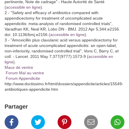
pertinente, Note de cadrage" - Haute Autorité de Santé
(
accessible en ligne
).
2 - "Safety and efficacy of antibiotics compared with
appendicectomy for treatment of uncomplicated acute
appendicitis: meta-analysis of randomised controlled trials",
Varadhan KK, Neal KR, Lobo DN - BMJ. 2012 Apr 5;344:e2156.
doi: 10.1136/bmj.e2156 (
accessible en ligne
).
3 - "Amoxicillin plus clavulanic acid versus appendicectomy for
treatment of acute uncomplicated appendicitis: an open-label,
non-inferiority, randomised controlled trial", Vons C, Barry C, et
coll. - Lancet. 2011 May 7;377(9777):1573-9 (
accessible en
ligne
).
Maux de ventre
Forum Mal au ventre
Forum Appendicite
http://www.doctissimo.fr/html/dossiers/appendicite/articles/15549-
antibiotiques-appendicite.htm
Partager