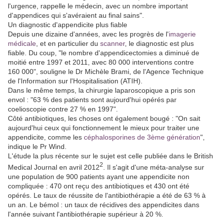
l'urgence, rappelle le médecin, avec un nombre important
d'appendices qui s'avéraient au final sains".
Un diagnostic d'appendicite plus fiable
Depuis une dizaine d'années, avec les progrès de l'
imagerie
médicale
, et en particulier du
scanner
, le diagnostic est plus
fiable. Du coup, "le nombre d'appendicectomies a diminué de
moitié entre 1997 et 2011, avec 80 000 interventions contre
160 000", souligne le Dr Michèle Brami, de l'Agence Technique
de l'Information sur l'Hospitalisation (ATIH).
Dans le même temps, la chirurgie laparoscopique a pris son
envol : "63 % des patients sont aujourd'hui opérés par
coelioscopie contre 27 % en 1997".
Côté antibiotiques, les choses ont également bougé : "On sait
aujourd'hui ceux qui fonctionnement le mieux pour traiter une
appendicite, comme les
céphalosporines de 3ème génération
",
indique le Pr Wind.
L'étude la plus récente sur le sujet est celle publiée dans le British
2
Medical Journal en avril 2012
. Il s'agit d'une méta-analyse sur
une population de 900 patients ayant une appendicite non
compliquée : 470 ont reçu des antibiotiques et 430 ont été
opérés. Le taux de réussite de l'antibiothérapie a été de 63 % à
un an. Le bémol : un taux de récidives des appendicites dans
l'année suivant l'antibiothérapie supérieur à 20 %.