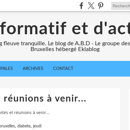
formatif et d'ac
ng fleuve tranquille. Le blog de A.B.D - Le groupe d
Bruxelles hébergé Eklablog
IPALES
ARCHIVES
CONTACT
 réunions à venir...
vités et réunions à venir...
,
,
bruxelles
diabete
jeudi