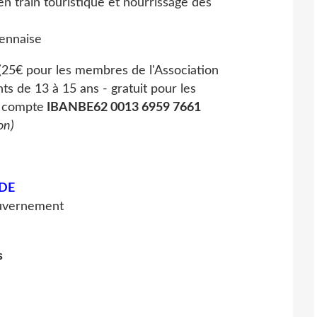
en train touristique et nourrissage des
dennaise
 (25€ pour les membres de l'Association
ts de 13 à 15 ans - gratuit pour les
e compte
IBAN
BE62 0013 6959 7661
on)
DE
ouvernement
s