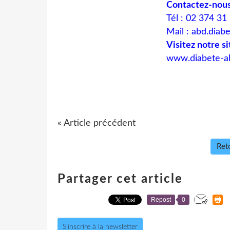
Contactez-nous
Tél : 02 374 31
Mail :
abd.diab
Visitez notre si
www.diabete-a
« Article précédent
Reto
Partager cet article
Repost
0
S'inscrire à la newsletter