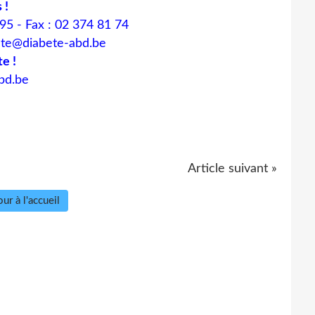
 !
 95 - Fax : 02 374 81 74
ete@diabete-abd.be
te !
bd.be
Article suivant »
ur à l'accueil