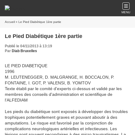
MENU
Accueil
» Le Pied Diabétique 1ère partie
Le Pied Diabétique 1ère partie
Publié le 04/11/2013 à 13:19
Par
Diab Bruxelles
LE PIED DIABETIQUE
1996
M. LEUTENEGGER, D. MALGRANGE, H. BOCCALON, P.
FONTAINE, I. GOT, P. VALENSI, B. YOMTOV
Texte établi par le comité d'experts ci-dessus et validé par les
membres des conseils d'administration et scientifique de
l'ALFEDIAM
Les pieds du diabétique sont exposés à développer des troubles
trophiques potentiellement graves et pouvant aboutir à des
amputations. Le risque est favorisé par la conjonction de
complications neurologiques artérielles et infectieuses. Les
lésions sont souvent secondaires à des micro traumatismes. La