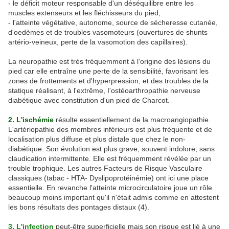
- le déficit moteur responsable d'un déséquilibre entre les
muscles extenseurs et les fléchisseurs du pied;
- l'atteinte végétative, autonome, source de sécheresse cutanée,
d'oedèmes et de troubles vasomoteurs (ouvertures de shunts
artério-veineux, perte de la vasomotion des capillaires).
La neuropathie est très fréquemment à l'origine des lésions du
pied car elle entraîne une perte de la sensibilité, favorisant les
zones de frottements et d'hyperpression, et des troubles de la
statique réalisant, à l'extrême, I'ostéoarthropathie nerveuse
diabétique avec constitution d'un pied de Charcot.
2. L'ischémie
résulte essentiellement de la macroangiopathie.
L'artériopathie des membres inférieurs est plus fréquente et de
localisation plus diffuse et plus distale que chez le non-
diabétique. Son évolution est plus grave, souvent indolore, sans
claudication intermittente. Elle est fréquemment révélée par un
trouble trophique. Les autres Facteurs de Risque Vasculaire
classiques (tabac - HTA- Dyslipoprotéinémie) ont ici une place
essentielle. En revanche l'atteinte microcirculatoire joue un rôle
beaucoup moins important qu'il n'était admis comme en attestent
les bons résultats des pontages distaux (4).
3. L'infection
peut-être superficielle mais son risque est lié à une