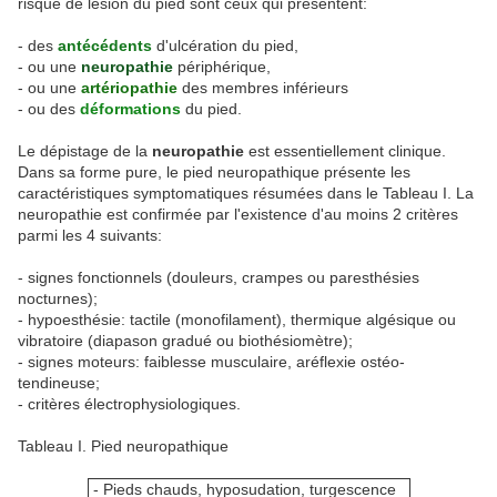
risque de lésion du pied sont ceux qui présentent:
- des
antécédents
d'ulcération du pied,
- ou une
neuropathie
périphérique,
- ou une
artériopathie
des membres inférieurs
- ou des
déformations
du pied.
Le dépistage de la
neuropathie
est essentiellement clinique.
Dans sa forme pure, le pied neuropathique présente les
caractéristiques symptomatiques résumées dans le Tableau I. La
neuropathie est confirmée par l'existence d'au moins 2 critères
parmi les 4 suivants:
- signes fonctionnels (douleurs, crampes ou paresthésies
nocturnes);
- hypoesthésie: tactile (monofilament), thermique algésique ou
vibratoire (diapason gradué ou biothésiomètre);
- signes moteurs: faiblesse musculaire, aréflexie ostéo-
tendineuse;
- critères électrophysiologiques.
Tableau I. Pied neuropathique
- Pieds chauds, hyposudation, turgescence