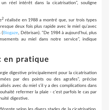
n réel intérêt dans la cicatrisation", souligne
2
e
réalisée en 1988 a montré que, sur trois types
t presque deux fois plus rapide avec le miel qu'avec
 (
Biogaze
, Débrisan). "De 1984 à aujourd'hui, plus
nsements au miel dans notre service", indique
 : en pratique
urgie digestive principalement pour la cicatrisation
rmées par des points ou des agrafes", précise
lisés avec du miel s'il y a des complications dans
souhaité refermer la plaie - c'est parfois le cas par
uité digestive.
érente selon les divers stades de la cicatrisation.