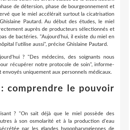
 : phase de détersion, phase de bourgeonnement et
rvé que le miel accélérait surtout la cicatrisation
hislaine Pautard. Au début des études, le miel
irectement auprès de producteurs sélectionnés et
 pas de bactéries. "Aujourd'hui, il existe du miel en
ital l'utilise aussi", précise Ghislaine Pautard.
aujourd'hui ? "Des médecins, des soignants nous
ur récupérer notre protocole de soin", informe-
ont envoyés uniquement aux personnels médicaux.
n : comprendre le pouvoir
trisant ? "On sait déjà que le miel possède des
autres à son osmolarité et à la production d'eau
sécrétée par les glandes hypopharyngiennes de