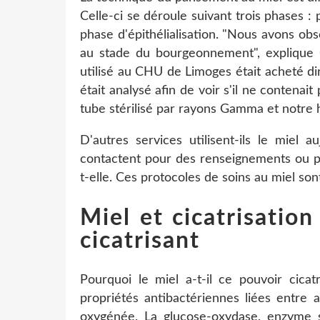
Celle-ci se déroule suivant trois phases
phase d'épithélialisation. "Nous avons obse
au stade du bourgeonnement", explique G
utilisé au CHU de Limoges était acheté d
était analysé afin de voir s'il ne contenait
tube stérilisé par rayons Gamma et notre hôp
D'autres services utilisent-ils le miel 
contactent pour des renseignements ou po
t-elle. Ces protocoles de soins au miel s
Miel et cicatrisatio
cicatrisant
Pourquoi le miel a-t-il ce pouvoir cica
propriétés antibactériennes liées entre 
oxygénée. La glucose-oxydase, enzyme 