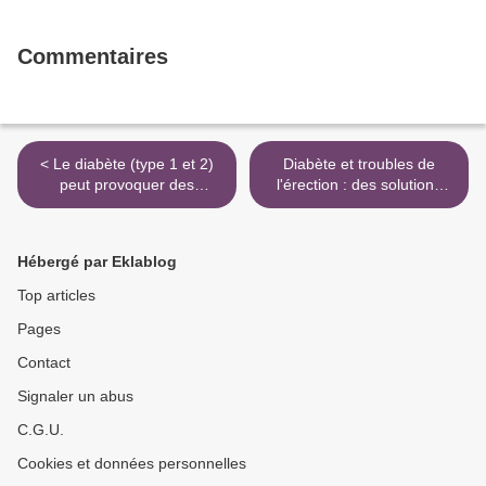
Commentaires
< Le diabète (type 1 et 2)
Diabète et troubles de
peut provoquer des
l'érection : des solutions
troubles de la sexualité
existent ! >
chez la femme comme chez
l'homme
Hébergé par Eklablog
Top articles
Pages
Contact
Signaler un abus
C.G.U.
Cookies et données personnelles