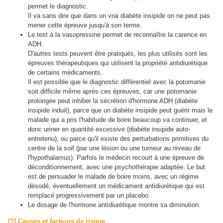
permet le diagnostic.
Il va sans dire que dans un vrai diabète insipide on ne peut pas
mener cette épreuve jusqu'à son terme.
Le test à la vasopressine permet de reconnaître la carence en
ADH.
D'autres tests peuvent être pratiqués, les plus utilisés sont les
épreuves thérapeutiques qui utilisent la propriété antidiurétique
de certains médicaments.
Il est possible que le diagnostic différentiel avec la potomanie
soit difficile même après ces épreuves, car une potomanie
prolongée peut inhiber la sécrétion d'hormone ADH (diabète
insipide induit), parce que un diabète insipide peut guérir mais le
malade qui a pris l'habitude de boire beaucoup va continuer, et
donc uriner en quantité excessive (diabète insipide auto-
entretenu), ou parce qu'il existe des perturbations primitives du
centre de la soif (par une lésion ou une tumeur au niveau de
l'hypothalamus). Parfois le médecin recourt à une épreuve de
déconditionnement, avec une psychothérapie adaptée. Le but
est de persuader le malade de boire moins, avec un régime
désodé, éventuellement un médicament antidiurétique qui est
remplacé progressivement par un placebo.
Le dosage de l'hormone antidiurétique montre sa diminution.
[?] Causes et facteurs de risque