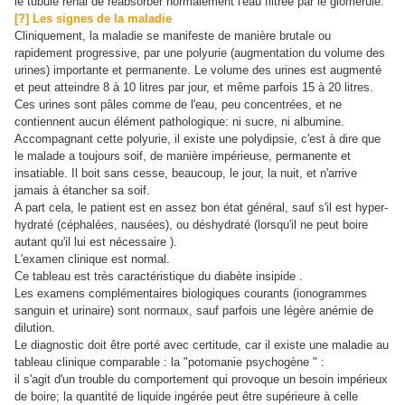
le tubule rénal de réabsorber normalement l'eau filtrée par le glomérule.
[?] Les signes de la maladie
Cliniquement, la maladie se manifeste de manière brutale ou
rapidement progressive, par une polyurie (augmentation du volume des
urines) importante et permanente. Le volume des urines est augmenté
et peut atteindre 8 à 10 litres par jour, et même parfois 15 à 20 litres.
Ces urines sont pâles comme de l'eau, peu concentrées, et ne
contiennent aucun élément pathologique: ni sucre, ni albumine.
Accompagnant cette polyurie, il existe une polydipsie, c'est à dire que
le malade a toujours soif, de manière impérieuse, permanente et
insatiable. Il boit sans cesse, beaucoup, le jour, la nuit, et n'arrive
jamais à étancher sa soif.
A part cela, le patient est en assez bon état général, sauf s'il est hyper-
hydraté (céphalées, nausées), ou déshydraté (lorsqu'il ne peut boire
autant qu'il lui est nécessaire ).
L'examen clinique est normal.
Ce tableau est très caractéristique du diabète insipide .
Les examens complémentaires biologiques courants (ionogrammes
sanguin et urinaire) sont normaux, sauf parfois une légère anémie de
dilution.
Le diagnostic doit être porté avec certitude, car il existe une maladie au
tableau clinique comparable : la "potomanie psychogène " :
il s'agit d'un trouble du comportement qui provoque un besoin impérieux
de boire; la quantité de liquide ingérée peut être supérieure à celle