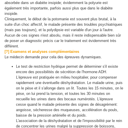
absorbée dans un diabète insipide; évidemment la polyurie est
également très importante, parfois aussi plus que dans le diabète
insipide.
Cliniquement, le début de la potomanie est souvent plus brutal, à la
suite d'un choc affectif, le malade présente des troubles psychiatriques
(mais pas toujours), et la polydipsie est variable d'un jour à l'autre.
Aucun de ces signes n'est absolu, mais il reste indispensable bien sûr
de poser un diagnostic précis car le traitement est évidemment très
différent.
[?] Examens et analyses complémentaires
Le médecin demande pour cela des épreuves dynamiques.
Le test de restriction hydrique permet de déterminer s'il existe
encore des possibilités de sécrétion de l'hormone ADH.
L'épreuve est pratiquée en milieu hospitalier, pour compenser
rapidement une éventuelle déshydratation. Le malade urine, puis
on le pèse et il s'allonge dans un lit. Toutes les 15 minutes, on le
pèse, on lui prend la tension, et toutes les 30 minutes on
recueille les urines dans des bocaux numérotés. L'épreuve
cesse quand le malade présente des signes de désagrément:
angoisse, sécheresse des muqueuses, accélération du pouls,
baisse de la pression artérielle et du poids.
L'association de la déshydratation et de l'impossibilité par le rein
de concentrer les urines malgré la suppression de boissons,