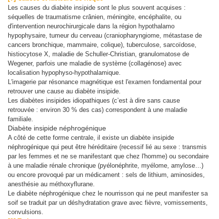
Les causes du diabète insipide sont le plus souvent acquises :
séquelles de traumatisme crânien, méningite, encéphalite, ou
d'intervention neurochirurgicale dans la région hypothalamo
hypophysaire, tumeur du cerveau (craniopharyngiome, métastase de
cancers bronchique, mammaire, colique), tuberculose, sarcoïdose,
histiocytose X, maladie de Schuller-Christian, granulomatose de
Wegener, parfois une maladie de système (collagénose) avec
localisation hypophyso-hypothalamique.
L'imagerie par résonance magnétique est l'examen fondamental pour
retrouver une cause au diabète insipide.
Les diabètes insipides idiopathiques (c’est à dire sans cause
retrouvée : environ 30 % des cas) correspondent à une maladie
familiale.
Diabète insipide néphrogénique
A côté de cette forme centrale, il existe un diabète insipide
néphrogénique qui peut être héréditaire (recessif lié au sexe : transmis
par les femmes et ne se manifestant que chez l'homme) ou secondaire
à une maladie rénale chronique (pyélonéphrite, myélome, amylose…)
ou encore provoqué par un médicament : sels de lithium, aminosides,
anesthésie au méthoxyflurane.
Le diabète néphrogénique chez le nourrisson qui ne peut manifester sa
soif se traduit par un déshydratation grave avec fièvre, vomissements,
convulsions.