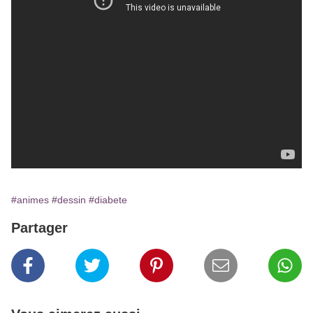
#animes
#dessin
#diabete
Partager