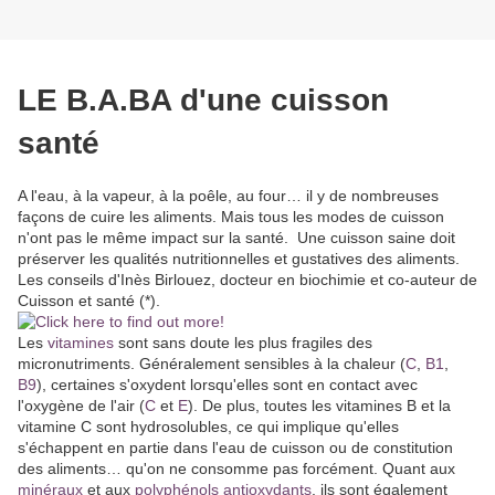
LE B.A.BA d'une cuisson
santé
A l'eau, à la vapeur, à la poêle, au four… il y de nombreuses
façons de cuire les aliments. Mais tous les modes de cuisson
n'ont pas le même impact sur la santé. Une cuisson saine doit
préserver les qualités nutritionnelles et gustatives des aliments.
Les conseils d'Inès Birlouez, docteur en biochimie et co-auteur de
Cuisson et santé (*).
Les
vitamines
sont sans doute les plus fragiles des
micronutriments. Généralement sensibles à la chaleur (
C
,
B1
,
B9
), certaines s'oxydent lorsqu'elles sont en contact avec
l'oxygène de l'air (
C
et
E
). De plus, toutes les vitamines B et la
vitamine C sont hydrosolubles, ce qui implique qu'elles
s'échappent en partie dans l'eau de cuisson ou de constitution
des aliments… qu'on ne consomme pas forcément. Quant aux
minéraux
et aux
polyphénols
antioxydants
, ils sont également