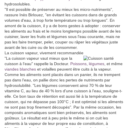
hydrosolubles.
"Il est possible de préserver au mieux les micro-nutriments",
rassure Inès Birlouez, "en évitant les cuissons dans de grands
volumes d'eau, à trop forte température ou trop longues". En
amont de la cuisson, il y a de bons gestes à adopter : conserver
les aliments au frais et le moins longtemps possible avant de les
cuisiner, laver les fruits et légumes sous l'eau courante, mais ne
pas les faire tremper, peler, couper ou râper les végétaux juste
avant de les cuire ou de les consommer.
La cuisson vapeur, vivement recommandée
"La cuisson vapeur vaut mieux que la
cuisson à l'eau" rappelle la Docteur.
Poissons
,
légumes
, et même
viandes blanches
et volailles peuvent être cuits à la vapeur.
Comme les aliments sont placés dans un panier, ils ne trempent
pas dans l'eau, on pallie donc les pertes de nutriments par
hydrosolubilité. "Les légumes conservent ainsi 70 % de leur
vitamine C, au lieu de 40 % lors d'une cuisson à l'eau, souligne-t-
elle. Ce bon taux de rétention est aussi lié à la température de
cuisson, qui ne dépasse pas 100°C ; il est optimisé si les aliments
ne sont pas trop finement découpés". Par la même occasion, les
composés aromatiques sont bien préservés, les aliments sont
goûteux. Le résultat est à peu près le même si on cuit les
aliments à la vapeur de leur propre eau de constitution, à