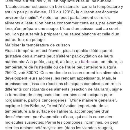
l'étouffée sur feu doux, ou en papillote cuite au bain-marie.
"L'autocuiseur est aussi un bon ustensile, car si la température y
est un peu plus élevée, 110 ou 120°C, la cuisson est écourtée
environ de moitié". A noter, on peut parfaitement cuire les
aliments à l'eau si on pense consommer cette eau, par exemple
lorsqu'on prépare une soupe. L'eau d'un poisson cuit au court-
bouillon peut servir à préparer une sauce blanche et celle d'un
pot-au-feu, un potage.
Maîtriser la température de cuisson
Plus la température est élevée, plus la qualité diététique et
gustative des aliments peut s'altérer par oxydation de leurs
nutriments. A la poêle, au gril, au four, au
barbecue
, en friture, la
température de l'ustensile ou de l'huile peut atteindre jusqu'à
250°C, voir 300°C. Ces modes de cuisson dorent les aliments et
développent leurs arômes, les rendant appétissants. Mais, le
brunissement, issu de réactions chimiques complexes entre les
différents constituants des aliments (réaction de Maillard), signe
la formation de composés dont certains sont toxiques pour
l'organisme, parfois cancérigènes. "D'une manière générale",
explique Inès Birlouez, "c'est l'élévation importante de la
température à la surface de l'aliment, accompagnée d'un
dessèchement par évaporation d'eau, qui est la cause des
molécules suspectes. Parmi les composés incriminés, on peut
citer les amines hétérocycliques (dans les viandes rouges),