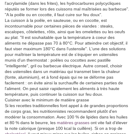
l'acrylamide (dans les frites), les hydrocarbures polycycliques
réputés se former lors des cuissons mal maîtrisées au barbecue".
"A la poêle ou en cocotte, il faut cuire sur feu doux".
La cuisson à la poêle, en sauteuse, ou en cocotte, est
incontournable pour certaines pièces de viandes : steaks,
escalopes, côtelettes, rôtis, ainsi que les omelettes ou les oeufs
au plat. "Il est souhaitable que la température à coeur des
aliments ne dépasse pas 70 à 80°C. Pour atteindre cet objectif, il
faut viser maximum 180°C dans l'ustensile". L'une des solutions
pour maîtriser la température est de s'équiper en ustensiles
munis d'un thermostat : poêles ou cocottes avec pastille
"intelligente", gril ou barbecue électrique. Autre conseil, choisir
des ustensiles dans un matériau qui transmet bien la chaleur
(fonte, aluminium), et à fond épais qui ne se déforme pas
facilement : on évite ainsi la surchauffe de certaines parties de
l'aliment. On peut saisir rapidement les aliments à très haute
température, puis continuer la cuisson sur feu doux.
Cuisiner avec le minimum de matière grasse
Si les recettes traditionnelles font appel à de grandes proportions
de corps gras, les nutritionnistes recommandent plutôt d'en
modérer la consommation. Avec 100 % de lipides dans les huiles
et 80 % dans le beurre, les
matières grasses
ont vite fait d'élever
la note calorique (presque 100 kcal la cuillère). Si on a trop de
cholestérol
, il vaut mieux miser sur les huiles, riches en graisses