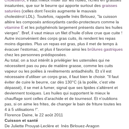
insaturées, que sur le beurre qui apporte surtout des
graisses
saturées
(celles dont l'excès augmente le mauvais
cholestérol LDL). Toutefois, rappelle Inès Birlouez, "la cuisson
altère les composés antioxydants cardio-protecteurs comme la
vitamine E
et les polyphénols largement présents dans les huiles
vierges". Bref, il vaut mieux un filet d'huile d'olive crue que cuite !
Autre inconvénient des corps gras cuits, ils rendent les repas
moins digestes. Plus un repas est gras, plus il met de temps à
évacuer l'estomac, et plus il favorise ainsi les
brûlures gastriques
chez les personnes prédisposées.
Au total, on a tout intérêt à privilégier les ustensiles qui ne
nécessitent pas ou peu de matière grasse, comme les cuits
vapeur ou les poêles à revêtements antiadhésifs. Et s'il est
nécessaire d'utiliser un corps gras, il faut bien le choisir. "Il faut
éviter de cuire le beurre, car dès 130°C (à la poêle, c'est vite
dépassé), il se met à fumer, signal que ses lipides s'altèrent et
deviennent toxiques. Les huiles qui supportent le mieux le
chauffage sont celles d'arachide et de tournesol. Et n'oublions
pas, si on aime les frites, de changer le bain de friture toutes les
4 à 5 utilisations !".
Florence Daine, le 22 août 2011
Cuisson et santé
De Juliette Prouyat-Leclère et Inès Birlouez-Aragon