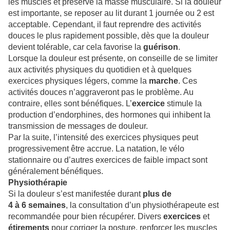
les muscles et préserve la masse musculaire. Si la douleur
est importante, se reposer au lit durant 1 journée ou 2 est
acceptable. Cependant, il faut reprendre des activités
douces le plus rapidement possible, dès que la douleur
devient tolérable, car cela favorise la
guérison
.
Lorsque la douleur est présente, on conseille de se limiter
aux activités physiques du quotidien et à quelques
exercices physiques légers, comme la
marche
. Ces
activités douces n’aggraveront pas le problème. Au
contraire, elles sont bénéfiques. L’
exercice
stimule la
production d’endorphines, des hormones qui inhibent la
transmission de messages de douleur.
Par la suite, l’intensité des exercices physiques peut
progressivement être accrue. La natation, le vélo
stationnaire ou d’autres exercices de faible impact sont
généralement bénéfiques.
Physiothérapie
Si la douleur s’est manifestée durant
plus de
4 à 6 semaines
, la consultation d’un physiothérapeute est
recommandée pour bien récupérer. Divers
exercices
et
étirements
pour corriger la posture, renforcer les muscles