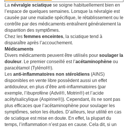
La
névralgie sciatique
se soigne habituellement bien en
l’espace de quelques semaines. Lorsque la névralgie est
causée par une maladie spécifique, le rétablissement ou le
contrôle par des médicaments entraînent généralement la
disparition des symptômes.
Chez les
femmes enceintes
, la sciatique tend à
disparaître après l’accouchement.
Médicaments
Divers médicaments peuvent être utilisés pour
soulager la
douleur
. Le premier conseillé est l’
acétaminophène
ou
paracétamol (Tylénol®).
Les
anti-inflammatoires non stéroïdiens
(AINS)
disponibles en vente libre possèdent aussi un effet
antidouleur, en plus d’être anti-inflammatoires (par
exemple, l’ibuprofène (Advil®, Motrin®) et l’acide
acétylsalicylique (Aspirine®)). Cependant, ils ne sont pas
plus efficaces que l’acétaminophène pour soulager les
symptômes, selon les études. D’ailleurs, leur utilité en cas
de sciatique est mise en doute. En effet, la plupart du
temps, l’
inflammation
n’est pas en cause. Cela dit, si un