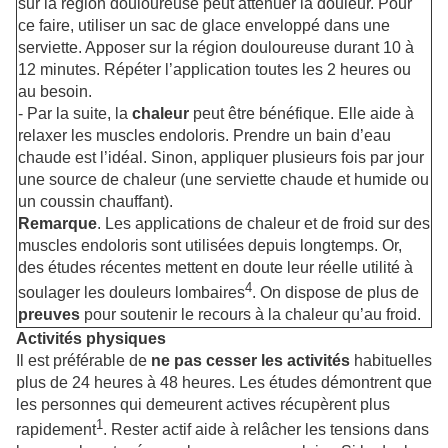
sur la région douloureuse peut atténuer la douleur. Pour
ce faire, utiliser un sac de glace enveloppé dans une
serviette. Apposer sur la région douloureuse durant 10 à
12 minutes. Répéter l’application toutes les 2 heures ou
au besoin.
- Par la suite, la
chaleur
peut être bénéfique. Elle aide à
relaxer les muscles endoloris. Prendre un bain d’eau
chaude est l’idéal. Sinon, appliquer plusieurs fois par jour
une source de chaleur (une serviette chaude et humide ou
un coussin chauffant).
Remarque
. Les applications de chaleur et de froid sur des
muscles endoloris sont utilisées depuis longtemps. Or,
des études récentes mettent en doute leur réelle utilité à
4
soulager les douleurs lombaires
. On dispose de plus de
preuves
pour soutenir le recours à la chaleur qu’au froid.
Activités physiques
Il est préférable de
ne pas cesser les activités
habituelles
plus de 24 heures à 48 heures. Les études démontrent que
les personnes qui demeurent actives récupèrent plus
1
rapidement
. Rester actif aide à relâcher les tensions dans