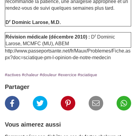
recommande la patience, une analgésie appropriée et un
rendez-vous de suivi quelques semaines plus tard.
r
D
Dominic Larose, M.D.
r
Révision médicale (décembre 2010) :
D
Dominic
Larose, MCMFC (MU), ABEM
http://www.passeportsante.net/fr/Maux/Problemes/Fiche.as
px?doc=sciatique-pm-l-opinion-de-notre-medecin
#actives
#chaleur
#douleur
#exercice
#sciatique
Partager
Vous aimerez aussi