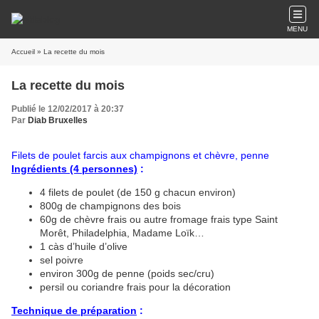
MENU
Accueil
» La recette du mois
La recette du mois
Publié le 12/02/2017 à 20:37
Par
Diab Bruxelles
Filets de poulet farcis aux champignons et chèvre, penne
Ingrédients (4 personnes)
:
4 filets de poulet (de 150 g chacun environ)
800g de champignons des bois
60g de chèvre frais ou autre fromage frais type Saint
Morêt, Philadelphia, Madame Loïk…
1 càs d’huile d’olive
sel poivre
environ 300g de penne (poids sec/cru)
persil ou coriandre frais pour la décoration
Technique de préparation
: