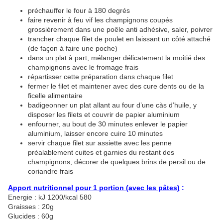
préchauffer le four à 180 degrés
faire revenir à feu vif les champignons coupés
grossièrement dans une poêle anti adhésive, saler, poivrer
trancher chaque filet de poulet en laissant un côté attaché
(de façon à faire une poche)
dans un plat à part, mélanger délicatement la moitié des
champignons avec le fromage frais
répartisser cette préparation dans chaque filet
fermer le filet et maintener avec des cure dents ou de la
ficelle alimentaire
badigeonner un plat allant au four d’une càs d’huile, y
disposer les filets et couvrir de papier aluminium
enfourner, au bout de 30 minutes enlever le papier
aluminium, laisser encore cuire 10 minutes
servir chaque filet sur assiette avec les penne
préalablement cuites et garnies du restant des
champignons, décorer de quelques brins de persil ou de
coriandre frais
Apport nutritionnel pour 1 portion (avec les pâtes)
:
Energie : kJ 1200/kcal 580
Graisses : 20g
Glucides : 60g