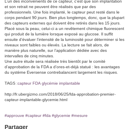
L’un des inconvénients de ce capteur, c’est que son implantation
et son retrait ne peuvent être réalisés que par des
professionnels. Une fois implanté, le capteur peut resté dans le
corps pendant 90 jours. Bien plus longtemps, donc, que la plupart
des capteurs externes qui doivent être retirés dans les 15 jours.
Placé sous la peau, celui-ci a un revêtement chimique fluorescent
qui produit de la lumière lorsque exposé au glucose. Il suffit
ensuite d’évaluer l’intensité de la luminosité pour déterminer si les
niveaux sont faibles ou élevés. La lecture se fait alors, de
manière plus naturelle, sur l’application dédiée avec des
intervalles de cinq minutes.
Une autre étude sera réalisée très bientôt par le comité
d’approbation de la FDA a d’ores-et-déjà statué : les avantages
du système Eversense contrebalancent largement les risques.
TAGS :
capteur
FDA
glycémie
implantable
http://fr.ubergizmo.com/2018/06/25/fda-approbation-premier-
capteur-implantable-glycemie.html
#approuve
#capteur
#fda
#glycemie
#mesure
Partager