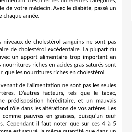
ermettant d’estimer les différentes catégories,
de de votre médecin. Avec le diabète, passé un
re chaque année.
 niveaux de cholestérol sanguins ne sont pas
aire de cholestérol excédentaire. La plupart du
 avec un apport alimentaire trop important en
es nourritures riches en acides gras saturés sont
 que les nourritures riches en cholestérol.
l venant de l’alimentation ne sont pas les seules
tères. D’autres facteurs, tels que le tabac,
, une prédisposition héréditaire, et un mauvais
nd rôle dans les altérations de vos artères. Les
s comme pauvres en graisses, puisqu’un œuf
s. Cependant il faut noter que sur ces 4 à 5
amme est saturé, la même quantité que dans un