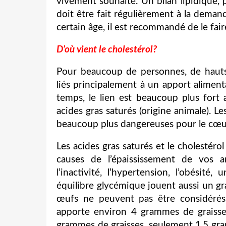
vivement souhaité. Un bilan lipidique, p
doit être fait régulièrement à la deman
certain âge, il est recommandé de le fai
D’où vient le cholestérol?
Pour beaucoup de personnes, de hauts
liés principalement à un apport aliment
temps, le lien est beaucoup plus fort
acides gras saturés (origine animale). L
beaucoup plus dangereuses pour le cœur,
Les acides gras saturés et le cholestéro
causes de l’épaississement de vos ar
l’inactivité, l’hypertension, l’obésité
équilibre glycémique jouent aussi un gra
œufs ne peuvent pas être considéré
apporte environ 4 grammes de graisse
grammes de graisses, seulement 1,5 gr