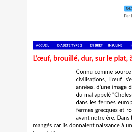
04.
Par 
ACCUEIL
DIABETE TYPE 2
EN BREF
INSULINE
L'œuf, brouillé, dur, sur le plat
Connu comme source de
civilisations, l'œuf 
années, d’une image dé
du mal appelé "Cholest
dans les fermes europ
fermes grecques et rom
avant notre ère. Dans 
mangés car ils donnaient naissance à u