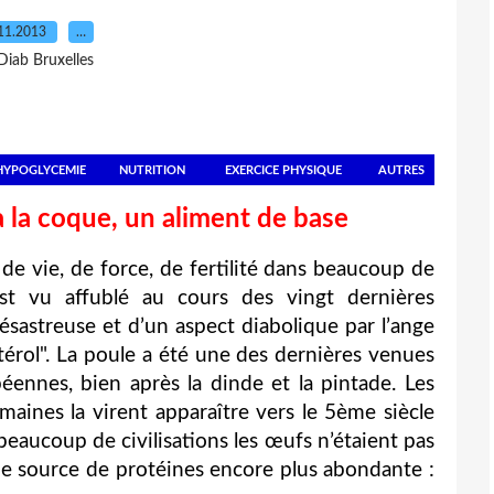
11.2013
…
Diab Bruxelles
HYPOGLYCEMIE
NUTRITION
EXERCICE PHYSIQUE
AUTRES
, à la coque, un aliment de base
 vie, de force, de fertilité dans beaucoup de
s’est vu affublé au cours des vingt dernières
sastreuse et d’un aspect diabolique par l’ange
érol". La poule a été une des dernières venues
éennes, bien après la dinde et la pintade. Les
aines la virent apparaître vers le 5ème siècle
beaucoup de civilisations les œufs n’étaient pas
ne source de protéines encore plus abondante :